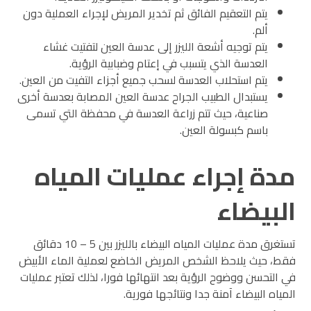
يتم التعقيم الفائق ثم تخدير المريض لإجراء العملية دون
ألم.
يتم توجيه أشعة الليزر إلى عدسة العين لتفتيت غشاء
العدسة الذي يتسبب في إعتام وضبابية الرؤية.
يتم استحلاب العدسة لسحب جميع أجزاء التفيت من العين.
يستبدال الطبيب الجراح عدسة العين المصابة بعدسة أخرى
صناعية، حيث تتم زراعة العدسة في محفظة التي تسمى
باسم كبسولة العين.
مدة إجراء عمليات المياه
البيضاء
تستغرق مدة عمليات المياه البيضاء بالليزر بين 5 – 10 دقائق
فقط، حيث يلاحظ الشخص المريض الخاضع لعملية الماء الأبيض
في التحسن ووضوح الرؤية بعد انتهائها فورا، لذلك تعتبر عمليات
المياه البيضاء آمنة جدا ونتائجها فورية.