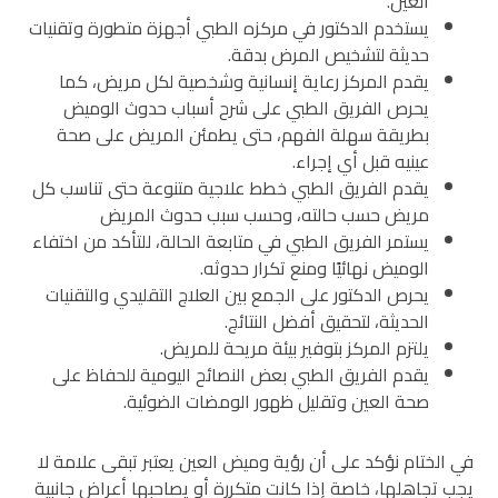
العين.
يستخدم الدكتور في مركزه الطبي أجهزة متطورة وتقنيات
حديثة لتشخيص المرض بدقة.
يقدم المركز رعاية إنسانية وشخصية لكل مريض، كما
يحرص الفريق الطبي على شرح أسباب حدوث الوميض
بطريقة سهلة الفهم، حتى يطمئن المريض على صحة
عينيه قبل أي إجراء.
يقدم الفريق الطبي خطط علاجية متنوعة حتى تناسب كل
مريض حسب حالته، وحسب سبب حدوث المريض
يستمر الفريق الطبي في متابعة الحالة، للتأكد من اختفاء
الوميض نهائيًا ومنع تكرار حدوثه.
يحرص الدكتور على الجمع بين العلاج التقليدي والتقنيات
الحديثة، لتحقيق أفضل النتائج.
يلتزم المركز بتوفير بيئة مريحة للمريض.
يقدم الفريق الطبي بعض النصائح اليومية للحفاظ على
صحة العين وتقليل ظهور الومضات الضوئية.
في الختام نؤكد على أن رؤية وميض العين يعتبر تبقى علامة لا
يجب تجاهلها، خاصة إذا كانت متكررة أو يصاحبها أعراض جانبية