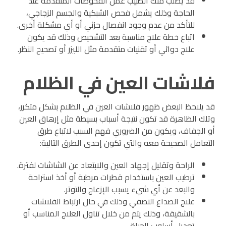
قد يطلب منك الطبيب عمل الفحوصات المتقدمة عند
الحاجة وذلك يشمل فحص الشبكية والجسم الزجاجي،
للتأكد من عدم وجود انفصال جزئي أو أي مشكلة أخرى.
اتباع خطة علاج مناسبة بعد التشخيص وذلك قد يكون
علاج دوائي أو تقنيات متقدمة مثل الليزر أو تصحيح النظر.
فلاشات العين في الظلام
قد يلاحظ البعض ظهور فلاشات العين في الظلام بشكل متكرر،
وتلك الظاهرة قد تكون نتيجة أسباب بسيطة مثل إرهاق العين
أو الجفاف، ويكون من الضروري فهم السبب لاتباع طرق
التعامل الصحيحة معه والتي تكون إحدى الطرق التالية:
الراحة وتقليل إجهاد العين والابتعاد عن الشاشات لفترة.
ترطيب العين باستخدام قطرات مرطبة أو أخذ استراحة
والبعد عن أي شيء يسبب الإزعاج والتوتر.
علاج الصداع النصفي وذلك في حال ارتباط الفلاشات
بالشقيقة، وذلك يتم من خلال تناول العلاج المناسب أو
تعديل أسلوب الحياة