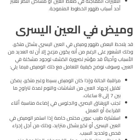
التغيرات المفاجئة في ضغط العين أو مشاكل النظر تعتبر
أحد أسباب ظهور الخطوط المتموجة.
وميض في العين اليسرى
قد يلاحظ البعض ظهور وميض في العين اليسرى بشكل متكرر،
وذلك الشعور على الرغم من أنه يكون مزعج إلا أن له العديد من
الأسباب وأحيانًا قد مؤشر لضرورة الكشف لوجود مشكلة في
العين، وسوف نوضح كيفية التعامل مع ذلك الوميض فيما يلي:
مراقبة الحالة وإذا كان الوميض بسيط وغير متكرر، يمكن
تقليل إجهاد العين من الشاشات والنوم لمدة تتراوح ما
بين 7 إلى 8 ساعات.
تجنب الإرهاق البصري والجلوس في إضاءة مناسبة أثناء
القراءة أو العمل.
استشارة طبيب عيون مختص خاصة إذا استمر الوميض في
العين اليسرى أو تكرر بشكل متزايد، وذلك من أجل إجراء
فحص وتحديد السبب.