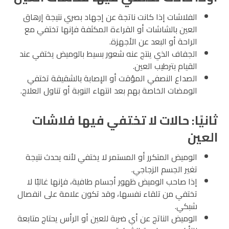
الفلاشات إذا كانت ناتجة عن إجهاد بصري نتيجة إرهاق
العين بالشاشات أو القراءة المكثفة فإنها تختفي مع
الراحة أو البعد عن الأجهزة.
الجفاف الذي ينتج عنه شعور بسيط بالوميض يختفي عند
القيام بترطيب العين.
الصداع النصفي المؤقت أو الإصابة بالشقيقة تختفي
الومضات الخاصة بهم بعد انتهاء النوبة أو تناول العلاج.
ثانيًا: حالات لا تختفي فيها فلاشات
العين
الوميض المتكرر أو المستمر لا يختفي لأنه يحدث نتيجة
تغير الجسم الزجاجي.
إذا صاحب الوميض ظهور أجسام طافية، فإنها غالبًا لا
تختفي من تلقاء نفسها، وقد تكون علامة على انفصال
شبكي.
الوميض الناتج عن أي ضربة للعين أو الرأس يحتاج متابعة