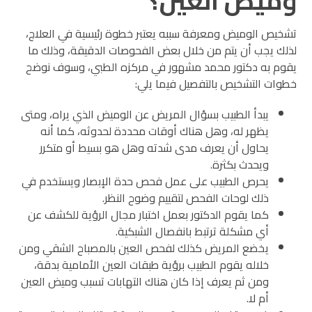
وميض العين؟
تشخيص الوميض ومعرفة سببه يعتبر خطوة رئيسية في العلاج،
لذلك يجب أن يتم من خلال بعض الفحوصات الدقيقة، وذلك ما
يقوم به دكتور محمد مشهور في مركزه الطبي، وسوف نوضح
خطوات التشخيص بالتفصيل فيما يلي:
يبدأ الطبيب بسؤال المريض عن الوميض الذي يراه، ومتى
يظهر له، وهل هناك أوقات محددة لحدوثه، كما أنه
يحاول أن يعرف مدى شدته وهل هو بسيط أو متكرر
ويحدث بكثرة.
يحرص الطبيب على عمل فحص حدة الإبصار ويستخدم في
ذلك لوحات الفحص لتقييم وضوح النظر.
كما يقوم الدكتور بعمل اختبار مجال الرؤية للكشف عن
أي مشكلة ترتبط بانفصال الشبكية.
يخضع المريض كذلك لفحص العين بالمصباح الشقي ومن
خلاله يقوم الطبيب برؤية طبقات العين الأمامية بدقة،
ومن ثم يعرف إذا كان هناك التهابات تسبب وميض العين
أم لا.