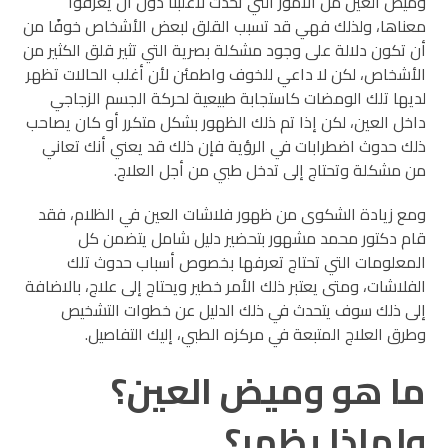
وميض العين من الأمور التي تحدث لأغلبنا دون أن يعرفوا
معناها، ولذلك فهي قد تسبب القلق لبعض الأشخاص خوفًا من
أن تكون دلالة على وجود مشكلة بصرية التي تثير قلق الكثير من
الأشخاص، لكن لا داعي للخوف واطمئن لأن أغلب الحالات تظهر
لديها تلك الومضات كاستجابة طبيعية لحركة الجسم الزجاجي
داخل العين، لكن إذا تم ذلك الظهور بشكل متكرر أو كان يصاحب
ذلك حدوث اضطرابات في الرؤية فإن ذلك قد يعني أنك تعاني
من مشكلة وتحتاج إلى تدخل طبي من أجل العلاج.
ومع زيادة الشكوى من ظهور فلاشات العين في الظلام، فقد
قام دكتور محمد مشهور بتحضير دليل شامل يتضمن كل
المعلومات التي تحتاج تعرفها بخصوص أسباب حدوث تلك
الفلاشات، ومتى يعتبر ذلك الأمر خطير ويحتاج إلى علاج، بالاضافة
إلى ذلك سوف يتحدث في ذلك الدليل عن خطوات التشخيص
وطرق العلاج المتبعة في مركزه الطبي، إليك التفاصيل.
ما هو وميض العين؟
ولماذا يظهر؟