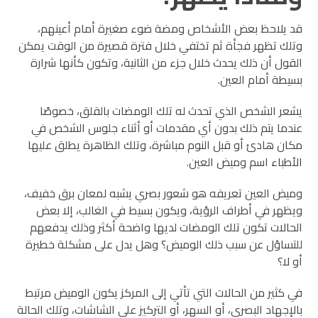
قد يلاحظ بعض الأشخاص ومضة ضوء صغيرة أمام أعينهم،
وتلك تظهر فجأة ثم تختفي خلال فترة قصيرة من الوقت يمكن
القول أن ذلك يحدث خلال جزء من الثانية، وتكون كأنها شرارة
بسيطة أمام العين.
يشعر الشخص الذي تحدث له تلك الومضات بالقلق، خصوصًا
عندما يتم ذلك بدون أي مقدمات أو أثناء جلوس الشخص في
مكان هادئ أو قبل النوم مباشرة، وتلك الظاهرة يطلق عليها
الأطباء اسم وميض العين.
وميض العين تعريفه هو شعور بصري يشبه لمعان برق خفيف،
ويظهر في أطراف الرؤية، ويكون بسيط في الغالب، إلا بعض
الحالات تكون تلك الومضات لديها واضحة أكثر وذلك يدفعهم
للتساؤل عن سبب ذلك الوميض؟ وهل يدل على مشكلة خطيرة
أو لا؟
في كثير من الحالات التي تأتي إلى المركز يكون الوميض مرتبط
بالإجهاد البصري، أو السهر، أو التركيز على الشاشات، وتلك الحالة