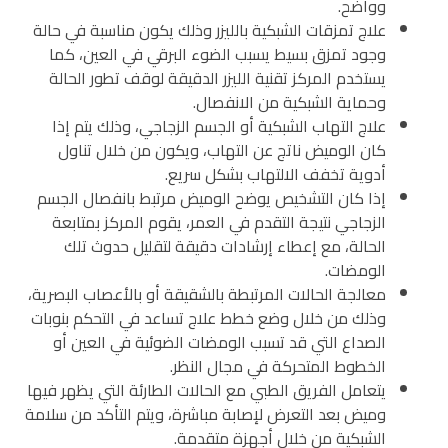
وواضح.
علاج تمزقات الشبكية بالليزر وذلك يكون مناسبة في حالة
وجود تمزق بسيط يسبب الضوء البرقي في العين، كما
يستخدم المركز تقنية الليزر الدقيقة لوقف تطور الحالة
وحماية الشبكية من الانفصال.
علاج التهاب الشبكية أو الجسم الزجاجي، وذلك يتم إذا
كان الوميض ناتج عن التهاب، ويكون من خلال تناول
أدوية تخفف الالتهاب بشكل سريع.
إذا كان التشخيص يوضح الوميض مرتبط بانفصال الجسم
الزجاجي نتيجة التقدم في العمر، يقوم المركز بمتابعة
الحالة، مع إعطاء إرشادات دقيقة لتقليل حدوث تلك
الومضات.
معالجة الحالات المرتبطة بالشقيقة أو بالأعصاب البصرية،
وذلك من خلال وضع خطط علاج تساعد في التحكم بنوبات
الصداع التي قد تسبب الومضات الضوئية في العين أو
الخطوط المتحركة في مجال النظر.
يتعامل الفريق الطبي مع الحالات الطارئة التي يظهر فيها
وميض بعد التعرض لإصابة مباشرة، ويتم التأكد من سلامة
الشبكية من خلال أجهزة متقدمة.