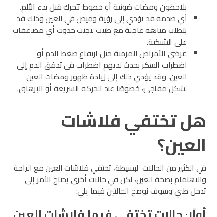
يلاحظون ومضات ضوئية أو خطوط تتحرك قبل بدء الألم.
أي صدمة قد تؤدي إلى رؤية وميض في العين وذلك قد
يتطلب متابعة عاجلة مع طبيب لتجنب حدوث أي مضاعفات
على الشبكية.
مرضى الأمراض المزمنة مثل ارتفاع ضغط الدم أو
اضطراب السكر يحدث لديهم اضطراب في تدفق الدم إلى
العين، وقد يؤدي ذلك إلى زيادة ظهور ومضات العين
بشكل مفاجئ، خصوصًا عند الحركة السريعة أو الإرهاق.
هل تختفي فلاشات
العين؟
في الكثير من الحالات البسيطة، تختفي فلاشات العين مع الراحة
والاهتمام بصحة العين، لكن في حالات أخرى يحتاج الأمر إلى
تدخل طبي وسوف نوضح الحالتين فيما يلي:
أولًا: حالات تختفي فيها فلاشات العين