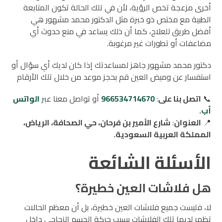
أخرى مزعجة تخص الرؤية، لأن في تلك الحالة تكون المتابعة
الطبية مع مختص ذو خبرة مثل الدكتور محمد مشهور هي
أفضل طريق للعلاج، كما أن ذلك يساعد في منع حدوث أي
مضاعفات أو تطورات غير مرغوبة.
دكتور محمد مشهور جاهز لمساعدتك إذا كان لديك أي سؤال أو
استفسار عن وميض العين قم بحجز موعد من خلال تلك الأرقام
📞
اتصل بنا على
:
966534714670
أو تواصل معنا عبر
الواتس
أب
.
📍
العنوان
:
شارع الأمير بن فرحان، حي الصحافة، الرياض،
المملكة العربية السعودية.
الأسئلة الشائعة
هل فلاشات العين خطيرة؟
لا، فليست جميع فلاشات العين خطيرة، بل أن معظم الحالات
تظهر لديها تلك الفلاشات بسبب حركة الجسم الزجاجي داخل