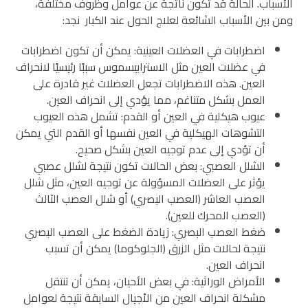
الأسباب. الحالة قد تكون ناتجة عن عوامل وظروف مختلفة،
ومن بين الأسباب الشائعة لعلاج الحول عند الكبار نجد:
اضطرابات في العضلات العينية: يمكن أن تكون اضطرابات
في عضلات العين مثل الاسترابيسموس سببًا رئيسيًا لانحراف
العين. هذه الاضطرابات تجعل العضلات غير قادرة على
العمل بشكل متناغم، مما يؤدي إلى انحراف العين.
عيوب هيكلية في العين أو القدم: تشمل هذه العيوب
التشوهات الهيكلية في العين نفسها أو القدم التي يمكن
أن تؤدي إلى عدم توجيه العين بشكل صحيح.
الشلل العصبي: بعض الحالات تكون نتيجة لشلل عصبي
يؤثر على العضلات المسؤولة عن توجيه العين، مثل شلل
العصب العاشر (العصب البصري) أو شلل العصب الثالث
(العصب المحرك للعين).
ضغط العصب البصري: زيادة الضغط على العصب البصري
نتيجة لحالات مثل الزرق (الجلوكوما) يمكن أن تسبب
انحراف العين.
الأمراض الوراثية: في بعض الأحيان، يمكن أن تنتقل
مشكلة انحراف العين من الأجيال السابقة نتيجة لعوامل