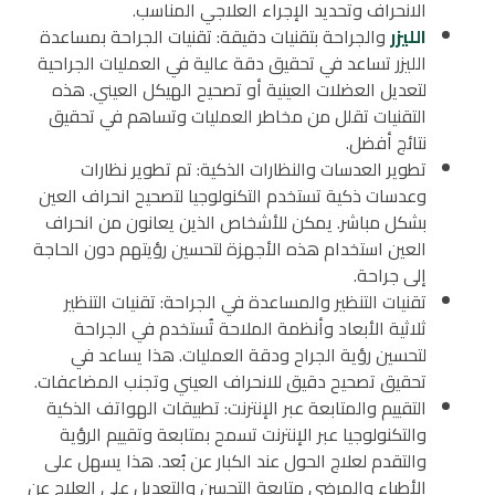
الانحراف وتحديد الإجراء العلاجي المناسب.
الليزر
والجراحة بتقنيات دقيقة: تقنيات الجراحة بمساعدة
الليزر تساعد في تحقيق دقة عالية في العمليات الجراحية
لتعديل العضلات العينية أو تصحيح الهيكل العيني. هذه
التقنيات تقلل من مخاطر العمليات وتساهم في تحقيق
نتائج أفضل.
تطوير العدسات والنظارات الذكية: تم تطوير نظارات
وعدسات ذكية تستخدم التكنولوجيا لتصحيح انحراف العين
بشكل مباشر. يمكن للأشخاص الذين يعانون من انحراف
العين استخدام هذه الأجهزة لتحسين رؤيتهم دون الحاجة
إلى جراحة.
تقنيات التنظير والمساعدة في الجراحة: تقنيات التنظير
ثلاثية الأبعاد وأنظمة الملاحة تُستخدم في الجراحة
لتحسين رؤية الجراح ودقة العمليات. هذا يساعد في
تحقيق تصحيح دقيق للانحراف العيني وتجنب المضاعفات.
التقييم والمتابعة عبر الإنترنت: تطبيقات الهواتف الذكية
والتكنولوجيا عبر الإنترنت تسمح بمتابعة وتقييم الرؤية
والتقدم لعلاج الحول عند الكبار عن بُعد. هذا يسهل على
الأطباء والمرضى متابعة التحسن والتعديل على العلاج عن