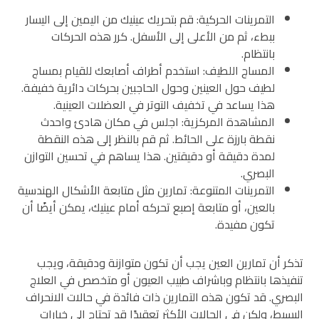
التمرينات الحركية: قم بتحريك عينيك من اليمين إلى اليسار
ببطء، ثم من الأعلى إلى الأسفل. كرر هذه الحركات
بانتظام.
المساج اللطيف: استخدم أطراف أصابعك للقيام بمساج
لطيف حول العينين وحول الحاجبين بحركات دائرية خفيفة.
هذا يساعد في تخفيف التوتر في العضلات العينية.
المشاهدة المركزية: اجلس في مكان هادئ واحدث
نقطة بارزة على الحائط. ثم قم بالنظر إلى هذه النقطة
لمدة دقيقة أو دقيقتين. هذا يساهم في تحسين التوازن
البصري.
التمرينات المتنوعة: تمارين مثل متابعة الأشكال الهندسية
بالعين، أو متابعة إصبع تحركه أمام عينيك، يمكن أيضًا أن
تكون مفيدة.
تذكر أن تمارين العين يجب أن تكون متوازنة ودقيقة، ويجب
تنفيذها بانتظام وباشراف طبيب العيون أو متخصص في العلاج
البصري. قد تكون هذه التمارين ذات فائدة في حالات الانحراف
البسيط، ولكن في الحالات الأكثر تعقيدًا قد تحتاج إلى خيارات