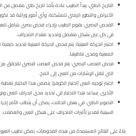
التاريخ الطبي: يبدأ الطبيب عادة بأخذ تاريخ طبي مفصل من
الأعراض والتطور الزمني للمشكلة، وأي أمور وراثية قد تكو
الفحص البصري: يقوم الطبيب بإجراء فحص بصري شامل للعيني
في كل عين بشكل منفصل وتحديد مقدار الانحراف.
اختبار الحركة العينية: يتم فحص الحركة العينية لتحديد كيف
المعنية ومدى تناظرها.
فحص العصب البصري: يتم فحص العصب البصري للتحقق من وظا
التي تنقل الإشارات من العين إلى المخ.
اختبار توجيه العين (اختبار الكوفر): يتضمن هذا الاختبار تغ
الأخرى. يساعد هذا الاختبار في تحديد مدى انحراف العين ونو
التصوير الطبي: في بعض الحالات، يمكن أن يتطلب الأمر إجراء
السينية لتقدير تأثيرات الانحراف على هيكل العين والعضلات.
بناءً على النتائج المستمدة من هذه الفحوصات، يمكن لطبيب العيون