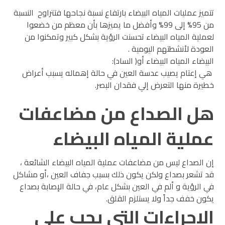
تتميز عمليات المياه البيضاء بارتفاع نسبة نجاحها فتتراوح النسبة
من 95% إلى 99% وأفضل ما يميزها بأن معظم من خضعوا
لعملية المياه البيضاء تحسنت الرؤية بشكل كبير وتمكنوا من
العودة لأنشطتهم اليومية .
البيضاء المياه البيضاء أو( الساد):
هي إعتام يصيب عدسة العين في حالة إهماله يسبب أعراض
خطيرة منها التعرض إلي فقدان البصر.
هل الصداع من مضاعفات
عملية المياه البيضاء
إن الصداع ليس من مضاعفات عملية المياه البيضاء الشائعة ،
قد تشعر بصداع ولكن يكون ذلك بسبب جفاف العين ،أو مشاكل
في الرؤية و ألم في العين بشكل عام، في حالة الإصابة بصداع
يكون خفف جداً ولا يستلزم القلق.
الإجراءات التي يجب علي