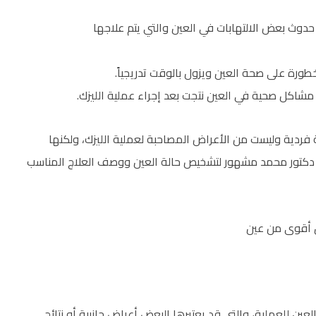
 حدوث بعض الالتهابات في العين والتي يتم علاجها
طورة على صحة العين ويزول بالوقت تدريجياً.
مشاكل صحية في العين نتجت بعد إجراء عملية الليزك.
ردية وليست من الأعراض المصاحبة لعملية الليزك، ولكنها
دكتور محمد مشهور لتشخيص حالة العين ووصف العلاج المناسب
عين للعملية، والتي قد يعتبرها البعض أعراض جانبية أو نتائج