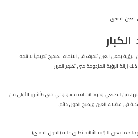
الكبار
الرؤية بجعل العين تنحرف في الاتجاه الصحيح تدريجياً لا تتجه
ذلك إزالة الرؤية المزدوجة حتى تظهر العين
الفترة بين 3 أشهر إلى 4 سنوات، يتم فيها تطور العين للقيام بوظيفتها، من الطبيعي وجود انحراف فسيولوجي حتى 6أشهر الأولى من
كلة في عضلات العين ويصبح الحول دائم.
 مما يعيق الرؤية الثنائية يُطلق عليه (الحول الحسي).