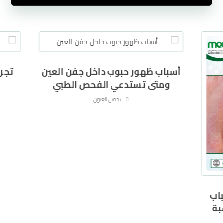
أسباب ظهور حبوب داخل جفن العين
تجر
ومتى تستدعي الفحص الطبي
م
تجميل العيون
اب
بة