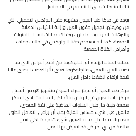
تلك المشكلات حتى لا تتفاقم في المستقبل.
يوجد في مركز طب العيون مشهور حقن البوتكس التجميلي التي
من وظيفتها تجميل جفون العين وإزالة الأكياس الدهنية
والترهلات الموجودة داخلها، وكذلك عمليات انسداد القنوات
الدمعية، كما أنه تستخدم حقنا للبوتوكس في حالات جفاف
وأمراض القناة الدمعية.
عملية المياه الزرقاء أو الجلوكوما من أخطر أمراض التي قد
تصيب العين بالعمى، والجلوكوما تعني تأثر العصب البصري غالبا
نتيجة ارتفاع الضغط داخل العين.
مركز طب العيون أو مركز خبراء العيون مشهور هو من أفضل
مراكز طب العيون في الرياض والأماكن المجاورة، لدى المركز
سمعة طيبة حاز خلال السنوات الماضية على ثقة المرضى،
فالعين هي شيء حساس للغاية يجب أن يراعى التعامل الطبي
معه والحفاظ على صحة العيون شيء هام جدًا لكي تبقى
سالمة من أي أمراض قد تتعرض بها العين.