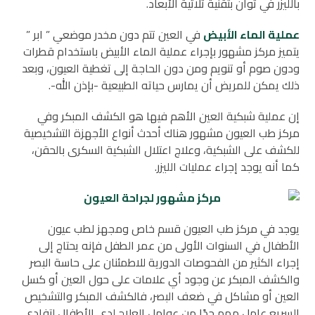
بالليزر في ثوان بتقنية ثلاثية الأبعاد.
عملية الماء الأبيض
في العين تتم دون مخدر موضعي ” ابر ”
يتميز مركز مشهور بإجراء عملية الماء الأبيض باستخدام قطرات
ودون صوم أو تنويم ومن دون الحاجة إلى تغطية العيون، وبعد
ذلك يمكن للمريض أن يمارس حياته الطبيعية -بإذن الله-.
إن عملية شبكية العين الأهم فيها هو الكشف المبكر وفي
مركز طب العيون مشهور هناك أحدث أنواع الأجهزة التشخيصية
للكشف على الشبكية، وعلاج اعتلال الشبكية السكرى بالحقن،
كما أنه يوجد إجراء عمليات الليزر.
يوجد في مركز طب العيون قسم خاص ومجهز لطب عيون
الأطفال في السنوات الأولى من عمر الطفل فإنه يحتاج إلى
إجراء الكثير من الفحوصات الدورية للاطمئنان على حاسة البصر
والكشف المبكر عن وجود أي علامات على حول العين أو كسل
العين أو مشاكل في ضعف البصر، فالكشف المبكر والتشخيص
السريع عامل مهم جدًا من عوامل العلاج لدى الأطفال لتفادي