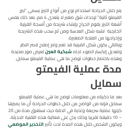
يتم خلال الجراحة استخدام نوع من أنواع الليزر يسمى “ليزر
الفيمتو ثانية” لإحداث شق صغير لا يتعدى 4 مم، بعد ذلك بنفس
أشعة الليزر يقوم الجراح بإنشاء شريحة من أنسجة القرنية
الخارجية تشبه شكل العدسة ومن ثم سحب هذه الشريحة
وإخراجها من الفتحة الصغيرة.
وبالتالي يكون شكل القرنية قد تغير وتم إصلاح قصر النظر
وتعديل إنكسار الضوء تجاه
شبكية العين
لعرض صور صحيحة
وهذه باختصار خطوات توضح ما هي عملية الفيمتو سمايل.
مدة عملية الفيمتو
سمايل
بعد ما ذكرناه من معلومات توضح ما هي عملية الفيمتو
سمايل فإنه من الواضح من خلال خطوات الجراحة أن ما يميزها
كزنها عملية سريعة وغاية في الدقة حيث تستغرق مدة من 20
– 10 دقيقة تقريبا وذلك يدل على فعالية هذه التقنية الحديثة،
ويكون الشخص خلال هذه المدة تحت تأثير
التخدير الموضعي