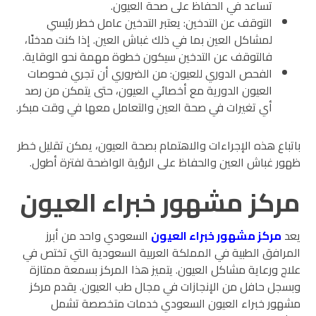
تساعد في الحفاظ على صحة العيون.
التوقف عن التدخين: يعتبر التدخين عامل خطر رئيسي
لمشاكل العين بما في ذلك غباش العين. إذا كنت مدخنًا،
فالتوقف عن التدخين سيكون خطوة مهمة نحو الوقاية.
الفحص الدوري للعيون: من الضروري أن تجري فحوصات
العيون الدورية مع أخصائي العيون، حتى يتمكن من رصد
أي تغيرات في صحة العين والتعامل معها في وقت مبكر.
باتباع هذه الإجراءات والاهتمام بصحة العيون، يمكن تقليل خطر
ظهور غباش العين والحفاظ على الرؤية الواضحة لفترة أطول.
مركز مشهور خبراء العيون
يعد
مركز مشهور خبراء العيون
السعودي واحد من أبرز
المرافق الطبية في المملكة العربية السعودية التي تختص في
علاج ورعاية مشاكل العيون. يتميز هذا المركز بسمعة ممتازة
وبسجل حافل من الإنجازات في مجال طب العيون. يقدم مركز
مشهور خبراء العيون السعودي خدمات متخصصة تشمل