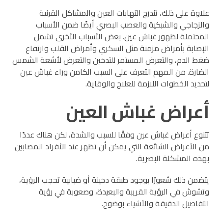
علاوة على ذلك، تندرج التهابات العين والمشاكل القرنية
والزجاجي والشبكية والعصب البصري أيضًا ضمن الأسباب
المحتملة لظهور غباش عين. بعض الأسباب الأخرى تشمل
الإصابة بأمراض مزمنة مثل السكري وأمراض القلب وارتفاع
ضغط الدم، والتعرض المستمر للتدخين والتعرض لأشعة الشمس
الضارة. من المهم التعرف على السبب الكامن وراء غباش عين
لتحديد الخطوات اللازمة للعلاج والوقاية.
أعراض غباش العين
تتنوع أعراض غباش عين وفقًا للسبب والشدة، لكن هناك عددًا
من الأعراض الشائعة التي يمكن أن تظهر عند الأفراد المصابين
بهذه المشكلة البصرية.
يتضمن ذلك شعورًا بوجود طبقة دخينة أو ضبابية تحجب الرؤية،
وتشوش في الرؤية القريبة والبعيدة، وصعوبة في رؤية
التفاصيل الدقيقة والأشياء بوضوح.