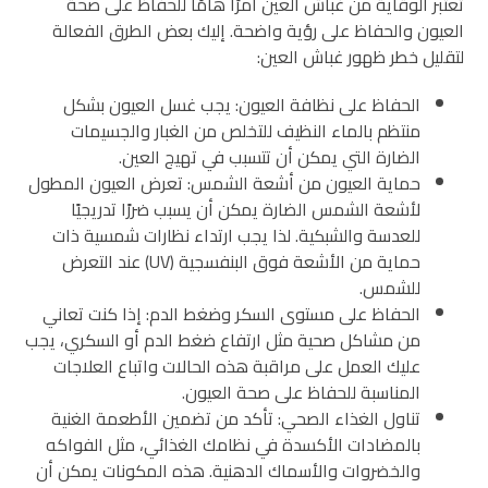
تعتبر الوقاية من غباش العين أمرًا هامًا للحفاظ على صحة
العيون والحفاظ على رؤية واضحة. إليك بعض الطرق الفعالة
لتقليل خطر ظهور غباش العين:
الحفاظ على نظافة العيون: يجب غسل العيون بشكل
منتظم بالماء النظيف للتخلص من الغبار والجسيمات
الضارة التي يمكن أن تتسبب في تهيج العين.
حماية العيون من أشعة الشمس: تعرض العيون المطول
لأشعة الشمس الضارة يمكن أن يسبب ضررًا تدريجيًا
للعدسة والشبكية. لذا يجب ارتداء نظارات شمسية ذات
حماية من الأشعة فوق البنفسجية (UV) عند التعرض
للشمس.
الحفاظ على مستوى السكر وضغط الدم: إذا كنت تعاني
من مشاكل صحية مثل ارتفاع ضغط الدم أو السكري، يجب
عليك العمل على مراقبة هذه الحالات واتباع العلاجات
المناسبة للحفاظ على صحة العيون.
تناول الغذاء الصحي: تأكد من تضمين الأطعمة الغنية
بالمضادات الأكسدة في نظامك الغذائي، مثل الفواكه
والخضروات والأسماك الدهنية. هذه المكونات يمكن أن