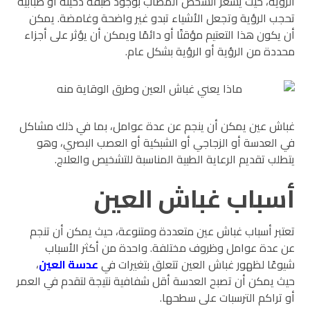
الرؤية، حيث يشعر الشخص المصاب بوجود طبقة دخينة أو ضبابية
تحجب الرؤية وتجعل الأشياء تبدو غير واضحة وغامضة. يمكن
أن يكون هذا التعتيم مؤقتًا أو دائمًا ويمكن أن يؤثر على أجزاء
محددة من الرؤية أو الرؤية بشكل عام.
غباش عين يمكن أن ينجم عن عدة عوامل، بما في ذلك مشاكل
في العدسة أو الزجاجي أو الشبكية أو العصب البصري، وهو
يتطلب تقديم الرعاية الطبية المناسبة للتشخيص والعلاج.
أسباب غباش العين
تعتبر أسباب غباش عين متعددة ومتنوعة، حيث يمكن أن تنجم
عن عدة عوامل وظروف مختلفة. واحدة من أكثر الأسباب
شيوعًا لظهور غباش العين تتعلق بتغيرات في
عدسة العين
،
حيث يمكن أن تصبح العدسة أقل شفافية نتيجة لتقدم في العمر
أو تراكم الترسبات على سطحها.