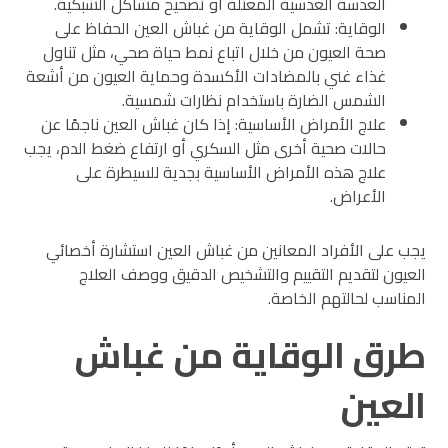
العدسة العدسية المعتلة أو تصحيح مشاكل الشبكية.
الوقاية: تشمل الوقاية من غباش العين الحفاظ على
صحة العيون من خلال اتباع نمط حياة صحي، مثل تناول
غذاء غني بالمضادات الأكسدة وحماية العيون من أشعة
الشمس الضارة باستخدام نظارات شمسية.
علاج الأمراض الأساسية: إذا كان غباش العين ناجمًا عن
حالات صحية أخرى مثل السكري أو ارتفاع ضغط الدم، يجب
علاج هذه الأمراض الأساسية بجدية للسيطرة على
الأعراض.
يجب على الأفراد المعانين من غباش العين استشارة أخصائي
العيون لتقديم التقييم والتشخيص الدقيق ووصف العلاج
المناسب لحالتهم الخاصة.
طرق الوقاية من غباش
العين