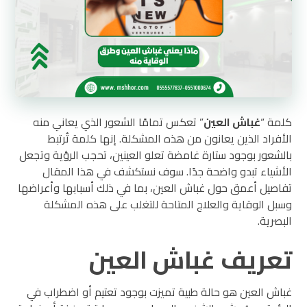
كلمة “
غباش العين
” تعكس تمامًا الشعور الذي يعاني منه
الأفراد الذين يعانون من هذه المشكلة. إنها كلمة تُرتبط
بالشعور بوجود ستارة غامضة تعلو العينين، تحجب الرؤية وتجعل
الأشياء تبدو واضحة جدًا. سوف نستكشف في هذا المقال
تفاصيل أعمق حول غباش العين، بما في ذلك أسبابها وأعراضها
وسبل الوقاية والعلاج المتاحة للتغلب على هذه المشكلة
البصرية.
تعريف غباش العين
غباش العين هو حالة طبية تميزت بوجود تعتيم أو اضطراب في