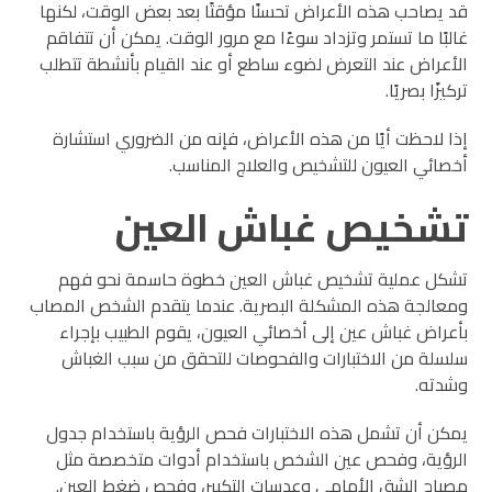
قد يصاحب هذه الأعراض تحسنًا مؤقتًا بعد بعض الوقت، لكنها
غالبًا ما تستمر وتزداد سوءًا مع مرور الوقت. يمكن أن تتفاقم
الأعراض عند التعرض لضوء ساطع أو عند القيام بأنشطة تتطلب
تركيزًا بصريًا.
إذا لاحظت أيًا من هذه الأعراض، فإنه من الضروري استشارة
أخصائي العيون للتشخيص والعلاج المناسب.
تشخيص غباش العين
تشكل عملية تشخيص غباش العين خطوة حاسمة نحو فهم
ومعالجة هذه المشكلة البصرية. عندما يتقدم الشخص المصاب
بأعراض غباش عين إلى أخصائي العيون، يقوم الطبيب بإجراء
سلسلة من الاختبارات والفحوصات للتحقق من سبب الغباش
وشدته.
يمكن أن تشمل هذه الاختبارات فحص الرؤية باستخدام جدول
الرؤية، وفحص عين الشخص باستخدام أدوات متخصصة مثل
مصباح الشق الأمامي وعدسات التكبير، وفحص ضغط العين.