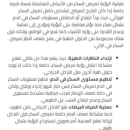
ضبابية الرؤية لمريض السكر من الأعراض المحتملة بنسبة كبيرة
خاصة إذا كان التاريخ المرضي للشخص حامل لمرض السكر
الوراثي، حيث يبدأ ارتفاع أو انخفاض مستويات السكر في الدم
بشكل مبكر مما يؤثر مباشرة على الرؤية ويؤدي إلى ضبابية
وعدم القدرة على رؤية الأشياء كما تبدو في الواقع، ولذلك فإن
هناك مجموعة من الحلول الطبية في علاج ضعف النظر لمرضى
السكر في الآتي:
ارتداء النظارات الطبية
: حيث يعتبر هذا حل مثالي لعلاج
مشكلة اعتلال رؤية مريض السكر، خاصة إذا كانت لا توجد
حلول طبية أخرى مثل التدخل الجراحي.
تنظيم مستوى السكر في الدم
: تنظيم مستويات السكر
في الدم لمريض السكر ليس خيار، فهو إجراء روتيني ولكن
في حالة ضعف الإبصار فيجب مراقبة مشددة لمستوى
السكر وعدم ارتفاع النسب عن الطبيعي.
عملية المياه البيضاء
: هو التدخل الجراحي لمن تطورت
لديه مشكلة ضعف البصر خاصة لمرضى السكر فإن التدخل
لإزالة تعتم العدسة أمر ضروري لاسترجاع الرؤية بشكل
طبيعي.