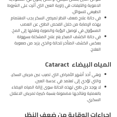
الدموية والتليفات في زاوية العين التي أثرت على الشروط
الطبيعي للسوائل.
في حالة علاج ضعف النظر لمرضى السكر يجب الاهتمام
بهذه الإصابة من خلال الفحص الطبي عن العصب
المسؤول في توصيل الرؤية والصورة ونقلها إلى المخ.
في حالة الكشف المبكر يتم علاج المشكلة بسهولة
بعكس الكشف المتأخر للحالة والذي يزيد من صعوبة
العلاج.
المياه البيضاء Cataract
وهي أحد أشهر الأمراض التي تصيب عين مريض السكر،
والتي تؤدي إلى تعتمد في عدسة العين.
لا يوجد حل طبي لهذه الحالة سوى إزالة المياه البيضاء
بالعملية ونتائجها مضمونة بنسبة كبيرة لمريض الاعتلال
السكري.
إجراءات الوقاية من ضعف النظر