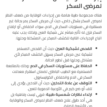
لمرضى السكر
هناك مجموعة طبية هامة من إجراءات الوقاية من ضعف النظر
لمرضى السكر بشكل خاص، حيث أن مريض السكر يمر بحالة غير
مستقرة في مستويات السكر في الدم، سواء انخفاض أو ارتفاع
السكر فإن له تأثير مباشر على شبكية العين ولذلك يجب عليه
اتباع الإجراءات التالية للكشف المبكر عن المشكلة وحلها:
الفحص لشبكية العين
: حيث أن الفحص المستمر
لشبكية عين مريض السكر يسهل الكشف المبكر لأي
مشاكل وحلها قبل تطور الحالة.
الحفاظ على مستويات السكر في الدم
: وذلك بالمتابعة
المستمرة مع الطبيب الباطني لضمان استقرار معدلات
السكر في الدم وانخفاض الكوليسترول.
التوقف عن عادة التدخين
: حيث أن التدخين يؤدي إلى
تلف أو ضرر كبير في الأوعية الدموية للعين.
ارتداء نظارات شمسية طبية
: فهي ليست رفاهية بل
هي أحد طرق علاج ضعف النظر لمرضى السكر والوقاية
من الأشعة الضارة.