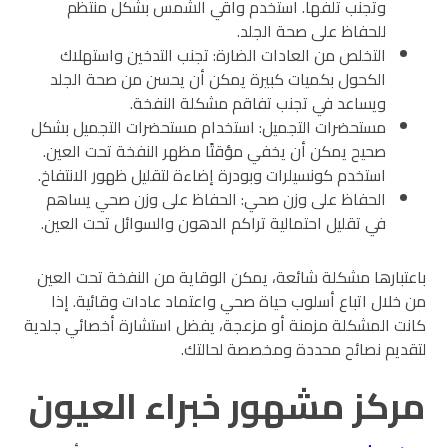
وتجنب تلفها. استخدم واقي الشمس بشكل منتظم
للحفاظ على صحة الجلد.
التخلص من العادات الضارة: تجنب التدخين واستهلاك
الكحول بكميات كبيرة يمكن أن يحسن من صحة الجلد
ويساعد في تجنب تفاقم مشكلة النفخة.
مستحضرات التجميل: استخدام مستحضرات التجميل بشكل
صحيح يمكن أن يخفي مؤقتًا مظهر النفخة تحت العين.
استخدم كونسيلرات وبودرة إضاءة لتقليل ظهور الانتفاخ.
الحفاظ على وزن صحي: الحفاظ على وزن صحي يساهم
في تقليل احتمالية تراكم الدهون والسوائل تحت العين.
باعتبارها مشكلة شائعة، يمكن الوقاية من النفخة تحت العين
من خلال اتباع أسلوب حياة صحي واعتماد عادات وقائية. إذا
كانت المشكلة مزمنة أو مزعجة، يفضل استشارة أخصائي جلدية
لتقديم نصائح محددة ومخصصة لحالتك.
مركز مشهور خبراء العيون