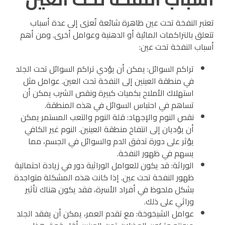
تعتبر النفخة تحت عين ظاهرة شائعة تُعزى إلى عدة أسباب
تتعلق بالتراكمات المائية أو الدهنية وعوامل أخرى. ومن أهم
أسباب النفخة تحت عين:
تراكم السوائل: يمكن أن يؤدي تراكم السوائل تحت الجلد
في منطقة العينين إلى النفخة تحت العين. عوامل مثل
استهلاك الأملاح بكميات كبيرة ونقص الشرب يمكن أن
تساهم في احتباس السوائل في هذه المنطقة.
نقص النوم والإجهاد: قلة النوم والتعب المستمر يمكن
أن يؤديان إلى انتفاخ منطقة العينين. النوم غير الكافي
يؤثر على دورة تدفق الدم والسوائل في الجسم، مما
يسهم في ظهور النفخة.
الوراثة: قد يكون للعوامل الوراثية دور في زيادة احتمالية
ظهور النفخة تحت عين. إذا كانت هذه المشكلة متواجدة
بشكل ملحوظ في أفراد الأسرة، فقد يكون هناك تأثير
وراثي على ذلك.
عوامل الشيخوخة: مع تقدم العمر، يمكن أن يفقد الجلد