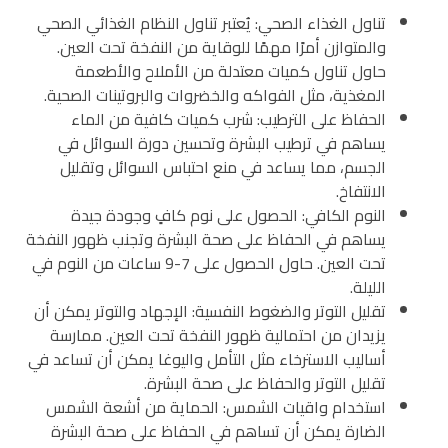
تناول الغذاء الصحي: يُعتبر تناول النظام الغذائي الصحي
والمتوازن أمرًا مهمًا للوقاية من النفخة تحت العين.
حاول تناول كميات معتدلة من الأملاح والأطعمة
المغذية، مثل الفواكه والخضروات والبروتينات الصحية.
الحفاظ على الترطيب: شرب كميات كافية من الماء
يساهم في ترطيب البشرة وتحسين دورة السوائل في
الجسم، مما يساعد في منع احتباس السوائل وتقليل
الانتفاخ.
النوم الكافي: الحصول على نوم كافٍ وجودة جيدة
يساهم في الحفاظ على صحة البشرة وتجنب ظهور النفخة
تحت العين. حاول الحصول على 7-9 ساعات من النوم في
الليلة.
تقليل التوتر والضغوط النفسية: الإجهاد والتوتر يمكن أن
يزيدان من احتمالية ظهور النفخة تحت العين. ممارسة
أساليب الاسترخاء مثل التأمل واليوغا يمكن أن تساعد في
تقليل التوتر والحفاظ على صحة البشرة.
استخدام واقيات الشمس: الحماية من أشعة الشمس
الضارة يمكن أن تساهم في الحفاظ على صحة البشرة