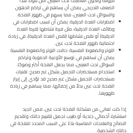
مرونته وتكون العضلات تحت العينين أقل قوة. هذا
الضعف التدريجي يمكن أن يساهم في تراكم الدهون
والسوائل تحت العينين، مما يسهم في ظهور النفخة.
اضطرابات الغدة الدرقية: يمكن أن تسبب اضطرابات في
وظائف الغدة الدرقية، مثل فرط نشاطها (فرط الغدة
الدرقية) أو نقص نشاطها (نقص الغدة الدرقية)، في زيادة
احتمالية ظهور النفخة تحت عين.
التوتر والضغوط النفسية: حالات التوتر والضغوط النفسية
يمكن أن تساهم في توسع الأوعية الدموية وتراكم
السوائل تحت العينين، مما يجعل النفخة أكثر وضوحًا.
استخدام مستحضرات التجميل بشكل غير صحيح: تقنيات
مستحضرات التجميل بشكل غير صحيح قد تؤدي إلى إبراز
النفخة تحت عين بدلاً من إخفائها، مما يساهم في زيادة
ظهورها.
إذا كنت تعاني من مشكلة النفخة تحت عين، فمن الجيد
استشارة أخصائي جلدية أو طبيب تجميل لتقييم حالتك وتقديم
النصائح والعلاجات المناسبة بناءً على السبب المحدد للنفخة في
حالتك الشخصية.