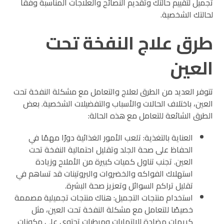
تجميل لتقييم حالتك وتقديم النصائح والعلاجات المناسبة وفقًا
لحالتك الشخصية.
طرق علاج النفخة تحت
العين
تتوفر العديد من الطرق لعلاج والتعامل مع مشكلة النفخة تحت
العين، باختلاف الحالات والأسباب والتفضيلات الشخصية. بعض
الطرق الشائعة للتعامل مع هذه الحالة:
العناية بالتغذية: تلعب الأمور الغذائية دورًا مهمًا في
الحفاظ على صحة الجلد وتقليل احتمالية النفخة تحت
العين. تجنب تناول كميات كبيرة من الأملاح وزيادة
استهلاك الفواكه والخضروات والبروتينات قد تساهم في
تقليل تراكم السوائل وتعزيز صحة البشرة.
استخدام منتجات التجميل: هناك منتجات تجميلية مصممة
خصيصًا للتعامل مع مشكلة النفخة تحت العين، مثل
كريمات مضادة للالتهابات ومرطبات تحتوي على مكونات