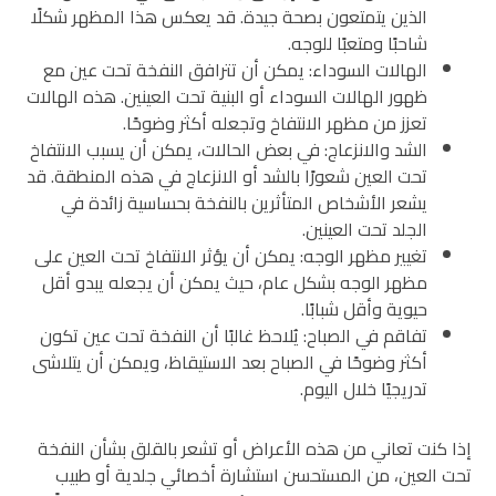
الذين يتمتعون بصحة جيدة. قد يعكس هذا المظهر شكلًا
شاحبًا ومتعبًا للوجه.
الهالات السوداء: يمكن أن تترافق النفخة تحت عين مع
ظهور الهالات السوداء أو البنية تحت العينين. هذه الهالات
تعزز من مظهر الانتفاخ وتجعله أكثر وضوحًا.
الشد والانزعاج: في بعض الحالات، يمكن أن يسبب الانتفاخ
تحت العين شعورًا بالشد أو الانزعاج في هذه المنطقة. قد
يشعر الأشخاص المتأثرين بالنفخة بحساسية زائدة في
الجلد تحت العينين.
تغيير مظهر الوجه: يمكن أن يؤثر الانتفاخ تحت العين على
مظهر الوجه بشكل عام، حيث يمكن أن يجعله يبدو أقل
حيوية وأقل شبابًا.
تفاقم في الصباح: يُلاحظ غالبًا أن النفخة تحت عين تكون
أكثر وضوحًا في الصباح بعد الاستيقاظ، ويمكن أن يتلاشى
تدريجيًا خلال اليوم.
إذا كنت تعاني من هذه الأعراض أو تشعر بالقلق بشأن النفخة
تحت العين، من المستحسن استشارة أخصائي جلدية أو طبيب