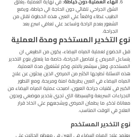
انهاء العملية دون خياطة:
في نهاية العملية ،يغلق
الشق الجراحي تلقائي دون الحاجة الي خياطة، ويضع
الطبيب غطاء واقعاً علي العين. هذه الخطوة تقلل من
الشعور بعدم الراحة وتساعد علي تعافي اسرع بعد
الجراحة.
نوع التخدير المستخدم ومدة العملية
قبل الخضوع لعملية المياه البيضاء، يكون من الطبيعي ان
يتساءل المريض ع تفاصيل الجراحة، خاصة ما يتعلق بنوع التخدير
المستخدم، وهل سيشعر بالالم، وكم تشتغرق مدة العملية.
هذه الاسئلة تطرحها الكثير من المرضي الذين يبحثون عن علاج
المياه البيضاء في العين يطريقة امنة ومريحة. ومع التطور
الكبير في تقنيات جراحة العيون، اصبحت عملية المياه البيضاء من
الاجراءات السريعة والبسيطة التي تجري بتخدير موضعي وبدون
معاناة تذكر، ما يطمئن المرضي ويشجعهم علي اتخاذ قرار
العلاج في الوقت المناسب.
نوع التخدير المستخدم
يعتمد علاج المياه البيضاء في العين في معظم الحالات علي