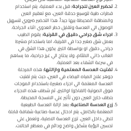
تحضير العين للجراجة:
قبل بدء العملية، يتم استخدام
قطرات طبية لتوسيع حدقة العين، مع تعقيم العين
والمنطقة المحيطة بيها جيداً. هذا التحضير ضروري لتسهيل
الوصول الي العدسة وتقليل خطر العدوي اثناء الجراحة.
اجراء شق جراحي دقيق في القرنية:
يقوم الطبيب
بعمل شق صغير جدا في القرنية، اما باستخدام مشرط
جراحي دقيق او بواسطة الليزر. يكون هذا الشق في
الغالب ذاتي الالتئام، ولا يحتاج الي غرز جراحية، ما يساهم
في سرعة الشفاء بعد العملية.
تفتيت العدسة المعتمية وازالتها:
هذه المرحلة
جوهر علاج المياه البيضاء في العين، حيث يتم تفتيت
العدسة المعتمة الي اجزاء صغيرة باستخدام الموجات
فوق الصوتية (الفاكو) اوالليزر، ثم شطف هذه الاجزاء
بلطف خارج العين دون تأثير علي الانسجة المحيطة.
زرع العدسة الصناعية:
بعد ازالة العدسة الطبيعية
المعتمة بالكامل، يتم ادخال عدسة صناعية شفافة قابلة
للطي داخل العين. تزرع العدسة الاصلية، وتعمل علي
تحسين الرؤية بشكبل واضح ودائم في معظم الحالات.