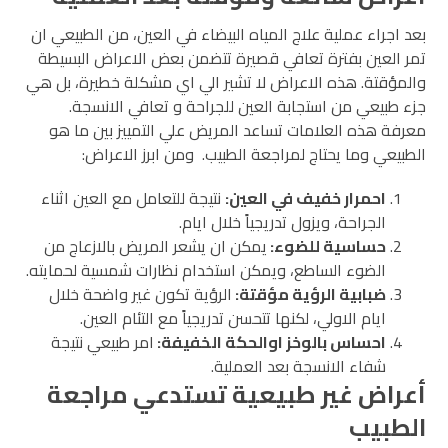
بعد اجراء عملية علاج المياه البيضاء في العين، من الطبيعي ان
تمر العين بفترة تعافي قصيرة تتضمن بعض الاعراض البسيطة
والمؤقتة. هذه الاعراض لا تشير الي اي مشكلة خطيرة، بل هي
جزء طبيعي من استجابة العين للجراحة و تعافي الانسجة.
معرفة هذه العلامات تساعد المريض علي التمييز بين ما هو
الطبيعي وما يحتاج لمراجعة الطبيب.
ومن ابرز الاعراض:
احمرار خفيف في العين:
نتيجة للتعامل مع العين اثناء
الجراحة، ويزول تدريجياً خلال ايام.
حساسية للضوء:
يمكن ان يشعر المريض بالازعاج من
الضوء الساطع، ويمكن استخدام نظارات شمسية لحمايته.
ضبابية الرؤية مؤقتة:
الرؤية تكون غير واضحة خلال
ايام الاولي، لكنها تتحسن تدريجياً مع التئام العين.
احساس بالوخز اوالحكة الخفيفة:
امر طبيعي نتيجة
شفاء الانسجة بعد العملية.
أعراض غير طبيعية تستدعي مراجعة
الطبيب