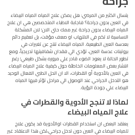
جراحة
يتسال الكثير من المرضي: هل يمكن علاج المياه المياه البيضاء
في العين بدون جراحة؟ فاجابة الاطباء المتخصصين هي ان علاج
المياه البيضاء بدون جراحة غير ممك حتي الان؛ لان المشكلة
الاساسية لا تكم في الالتهاب او صعف مؤقت، بل تعقيم دائم
بعدسة العين الطبيعية.
المياه البيضاء تنتج عن تغيرات في
بروتينات عدسة العين، تؤدي الي فقدان شفافيتها تدريجياً، ومع
تطور الحالة لا يعود الضوء قادر علي مروره بشكل طبيعي؛ رغم
انتشار بعض المعلومات الخاطئة حول كيفية علاج المياه البيضاء
في العين بالأدوية أو القطرات، الا ان الحل الطبي الفعال الوحيد
هو التدخل الجراحي عند الوصول الي مراحل تؤثر فيها المياه
البيضاء علي جودة الرؤية.
لماذا لا تنجح الأدوية والقطرات في
علاج المياه البيضاء
يعتقد البعض ان استخدام القطرات اوالأدوية قد يكون علاج
للمياه البيضاء في العين دون تدخل جراحي،لكن هذا الاعتقاد غير