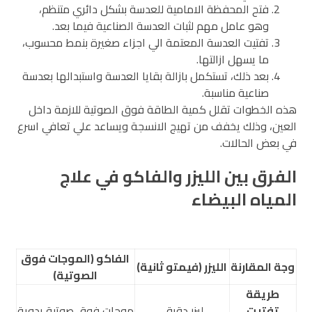
فتح المحفظة الامامية للعدسة بشكل دائري متنظم،
وهو عامل مهم لثبات العدسة الصناعية فيما بعد.
تفتيت العدسة المعتمة الي اجزاء صغيرة بنمط محسوب،
ما يسهل ازالتها.
بعد ذلك، تستكمل بازالة بقايا العدسة واستبدالها بعدسة
صناعية مناسبة.
هذه الخطوات تقلل كمية الطاقة فوق الصوتية للازمة داخل
العين، وذلك يخفف من تهيج الانسجة ويساعد علي تعافي اسرع
في بعض الحالات.
الفرق بين الليزر والفاكو في علاج
المياه البيضاء
الفاكو (الموجات فوق
وجة المقارنة
الليزر (فيمتو ثانية)
الصوتية)
طريقة
تفتيت
ليزر دقيق
موجات فوق صوتية يدوية