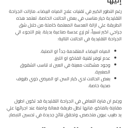
إليها
رغم التطور الكبير في تقنيات علاج المياه البيضاء، مازالت الجراحة
التقليدية خيار مناسب في بعض الحالات الخاصة. تعتمد هذه
الطريقة علي ازالة العدسة المعتمة كاملة من خلال شق
جراحي اكبر نسبياً، ثم زرع عدسة صناعية بديلة. يتم اللجوء الي
الجراحة التقليدية في الحالات التالية:
المياه البيضاء المتقدمة جداً او الصلبة.
عدم توفر تقنية الفاكو او الليزر.
وجود مشكلات معينة في العين لا تناسب الشقوق
الصغيرة.
بعض الحالات لدي كبار السن او المرضي ذوي ظروف
صحية خاصة.
ورغم ان فترة التعافي في الجراحة التقليدية قد تكون اطول
مقارنة بالفاكو، فانها تظل طريقة فعالة وامنة عند اجرائها علي
يد طبيب عيون متخصص، وتحقق نتائج جديدة في تحسين الابصار.