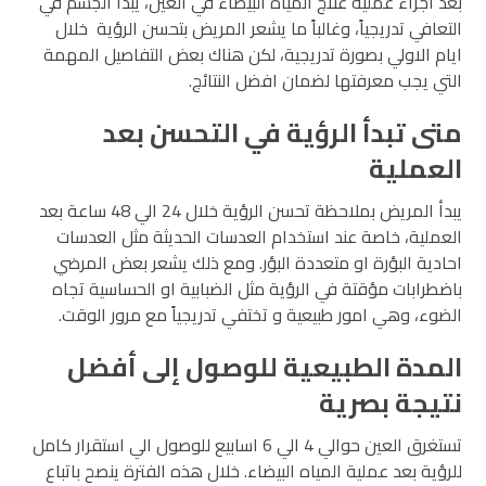
بعد اجراء عملية علاج المياه البيضاء في العين، يبدأ الجسم في
التعافي تدريجياً، وغالباً ما يشعر المريض بتحسن الرؤية خلال
ايام الاولي بصورة تدريجية، لكن هناك بعض التفاصيل المهمة
التي يجب معرفتها لضمان افضل النتائج.
متى تبدأ الرؤية في التحسن بعد
العملية
يبدأ المريض بملاحظة تحسن الرؤية خلال 24 الي 48 ساعة بعد
العملية، خاصة عند استخدام العدسات الحديثة مثل العدسات
احادية البؤرة او متعددة البؤر. ومع ذلك يشعر بعض المرضي
باضطرابات مؤقتة في الرؤية مثل الضبابية او الحساسية تجاه
الضوء، وهي امور طبيعية و تختفي تدريجياً مع مرور الوقت.
المدة الطبيعية للوصول إلى أفضل
نتيجة بصرية
تستغرق العين حوالي 4 الي 6 اسابيع للوصول الي استقرار كامل
للرؤية بعد عملية المياه البيضاء. خلال هذه الفترة ينصح باتباع