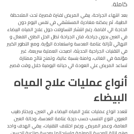
كاملة.
بعد انتهاء الجراحة، يبقي المريض لفترة قصيرة تحت الملاحظة
الطبية، ثم يمكنه مغادرة المستشفي في نفس اليوم دون
الحاجة الي اقامة.
رغم انتشار التساولات حول علاج المياه البيضاء
في العين بدون جراحة، فان الجراحة تظل الحل الطبي الفعال و
النهائي لأزالة عتامة العدسة واستعادة الرؤية. ومع التطور الكبير
في التقنيات الجراحية الحديثة، اصبحت العملية سريعة، غير
مؤلمة في الغالب، وامنة بنسبة عالية، وتمنح نتائج ممتازة
تساعد المريض علي العودة الي حياته اليومية خلال وقت قصير.
أنواع عمليات علاج المياه
البيضاء
تتعدد انواع عمليات علاج المياه البيضاء في العين، ويختار طبيب
العيون النوع الانسب حسب درجة عتامة العدسة، وحالة العين
العامة، وعمر المريض. ورغم اختلاف التقنيات، يبقي الهدف واحد
وهو ازالة العدسة المعتمة واستبدالها بعدسة صناعية لتحسين