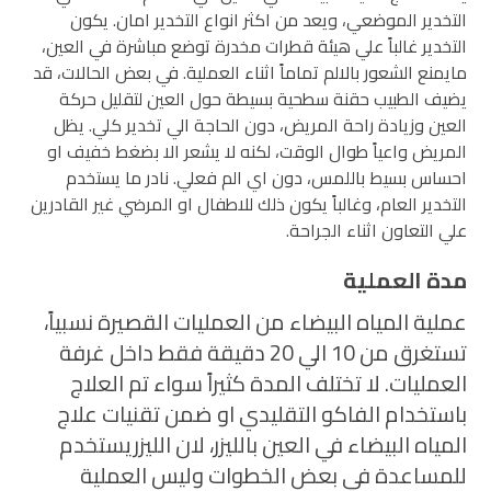
التخدير الموضعي، ويعد من اكثر انواع التخدير امان. يكون
التخدير غالباً علي هيئة قطرات مخدرة توضع مباشرة في العين،
مايمنع الشعور بالالم تماماً اثناء العملية. في بعض الحالات، قد
يضيف الطبيب حقنة سطحية بسيطة حول العين لتقليل حركة
العين وزيادة راحة المريض، دون الحاجة الي تخدير كلي.
يظل
المريض واعياً طوال الوقت، لكنه لا يشعر الا بضغط خفيف او
احساس بسيط باللمس، دون اي الم فعلي. نادر ما يستخدم
التخدير العام، وغالباً يكون ذلك للاطفال او المرضي غير القادرين
علي التعاون اثناء الجراحة.
مدة العملية
عملية المياه البيضاء من العمليات القصيرة نسبياً،
تستغرق من 10 الي 20 دقيقة فقط داخل غرفة
العمليات. لا تختلف المدة كثيراً سواء تم العلاج
باستخدام الفاكو التقليدي او ضمن تقنيات علاج
المياه البيضاء في العين بالليزر، لان الليزريستخدم
للمساعدة في بعض الخطوات وليس العملية