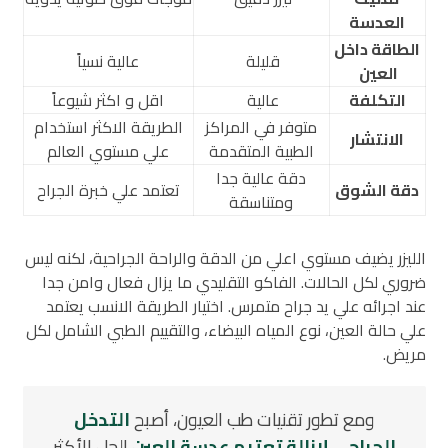
العدسة
الطاقة داخل
قليلة
عالية نسياً
العين
التكلفة
عالية
اقل و اكثر شيوعاً
متوفر في المراكز
الطريقة الاكثر استخدام
الانتشار
الطبية المتقدمة
علي مستوي العالم
دقة عالية جدا
دقة الشوق
تعتمد علي خبرة الجراح
ومتناسقة
الليزر يضيف مستوي اعلي من الدقة والراحة الجراحية، لكنه ليس
ضروري لكل الحالات. الفاكو التقليدي ما يزال فعال وامن جدا
عند اجرائه علي يد جراح متمرس. اختيار الطريقة الانسب يعتمد
علي حالة العين، نوع المياه البيضاء، والتقييم الطبي الشامل لكل
مريض.
ومع تطور تقنيات طب العيون، أصبح
التدخل
الجراحي لإزالة تعتيم عدسة العين
الحل الأكثر