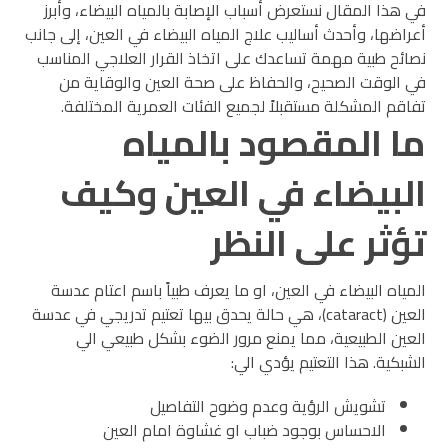
في هذا المقال نستعرض أسباب الإصابة بالمياه البيضاء، وأبرز
أعراضها، وأحدث أساليب علاج المياه البيضاء في العين، إلى جانب
نصائح طبية مهمة تساعدك على اتخاذ القرار العلاجي المناسب
في الوقت الصحيح، والحفاظ على صحة العين والوقاية من
تفاقم المشكلة مستقبلاً لجميع الفئات العمرية المختلفة.
ما المقصود بالمياه
البيضاء في العين وكيف
تؤثر على النظر
المياه البيضاء في العين، او ما يعرف طبياً باسم اعتام عدسة
العين (cataract)، هي حالة يحدق بيها تعتيم تدريجي في عدسة
العين الطبيعية، مما يمنع مرور الضوء بشكل طبيعي الي
الشبكية.
هذا التعتيم يؤدي الي:
تشويش الرؤية وعدم وضوح التفاصيل
الاحساس بوجود ضباب او غشاوة امام العين