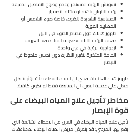
تشويش الرؤية المستمر وعدم وضوح التفاصيل الدقيقة
رؤية الالوان باهتة او مائلة للاصفرار
الحساسية الشديدة للضوء، خاصة ضوء الشمس أو
المصابيح الفوية
ظهور هالات حول مصادر الضوء في الليل
ضعف الرؤية الليلة وصعوبة القيادة بعد الغروب
ازدواجية الرؤية في عين واحدة
الحاجة المتكررة لتغيير النظارة دون تحسن ملحوظ في
الابصار
ظهور هذه العلامات يعني ان المياه البيضاء بدأت تؤثر بشكل
فعلي علي عدسة العين، ان المتابعة فقط لم تكون كافية.
مخاطر تأجيل علاج المياه البيضاء على
قوة الإبصار
تأجيل علاج المياه البيضاء في العين من الاخطاء الشائعة التي
يقع بيها المرضي؛ قد يتعرض مريض المياه البيضاء لمضاعفات