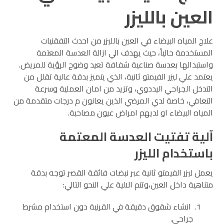
العين بالليزر
علاج المياه البيضاء في العين بالليزر من احدث التفقنيات
المستخدمة حالياً، حيث يهدف الي ازالة العدسة المعتمة
واستبدالها بعدسة صناعية شفافة تعيد وضوح الرؤية للمريض.
يعتمد علي ليزر الفيمتو ثانية، الذي يتميز بدقة عالية تقلل من
التدخل الجراحي اليددوي، وتزيد من امان العملية وسرعة
التعافي، خاصة لدي المرضي الذين يعانون م درجات متقدمة من
المياه البيضاء او لديهم امراض عيون مصاحبة.
آلية تفتيت العدسة المعتمة
باستخدام الليزر
يعمل ليزر الفيمتو ثانية عبر نبضات فائقة القصر توجه بدقة
متناهية داخل العين،وتتم الالية علي النحو التالي:
انشاء شقوق دقيقة في القرنية دون استخدام مشرط
جراحي.