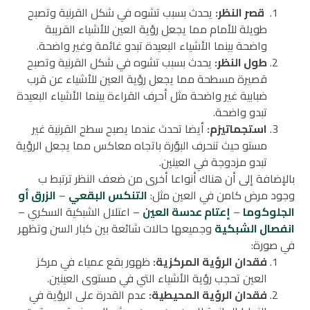
قصر النظر:
يحدث بسبب تشوه في شكل القرنية وتصبح
طويلة للأمام مما يجعل رؤية العين للأشياء القريبة
واضحة بينما الأشياء البعيدة تبدو غائمة وغير واضحة.
طول النظر:
يحدث بسبب تشوه في شكل القرنية وتصبح
قصيرة مسطحة مما يجعل رؤية العين للأشياء عن قرب
ضبابية غير واضحة مثل أحرف القراءة بينما الأشياء البعيدة
تبدو واضحة.
استجماتيزم:
أيضا تحدث عندما يصبح سطح القرنية غير
مستو حيث تنحرف البؤرة باتجاه معاكس مما يجعل الرؤية
تبدو مزدوجة في العينين.
بالإضافة إلى أن هناك أنواعا أخرى من ضعف النظر ترتبط ب
وجود مرض كامن في العين مثل:
التنكس البقعي
–
الزرق أو
الجلوكوما
–
إعتام عدسة العين
– اعتلال الشبكية السكري –
انفصال الشبكية
وجميعها حالات شائعة بين كبار السن وتظهر
في صورة:
فقدان الرؤية المركزية:
ظهور بقع عمياء في مركز
العين تحجب رؤية الأشياء التي في مستوى العينين.
فقدان الرؤية المحيطية:
عدم القدرة على الرؤية في