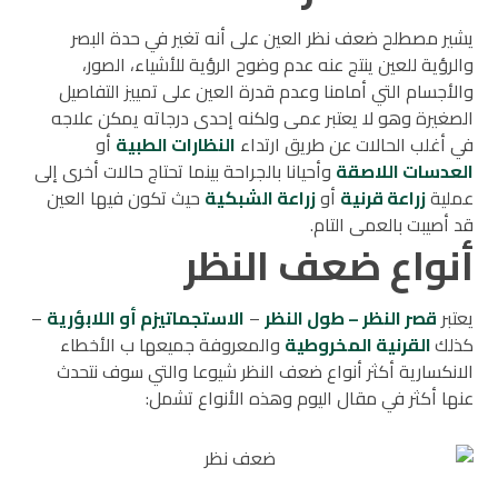
يشير مصطلح ضعف نظر العين على أنه تغير في حدة البصر
والرؤية للعين ينتج عنه عدم وضوح الرؤية للأشياء، الصور،
والأجسام التي أمامنا وعدم قدرة العين على تمييز التفاصيل
الصغيرة وهو لا يعتبر عمى ولكنه إحدى درجاته يمكن علاجه
في أغلب الحالات عن طريق ارتداء
النظارات الطبية
أو
العدسات اللاصقة
وأحيانا بالجراحة بينما تحتاج حالات أخرى إلى
عملية
زراعة قرنية
أو
زراعة الشبكية
حيث تكون فيها العين
قد أصيبت بالعمى التام.
أنواع ضعف النظر
يعتبر
قصر النظر – طول النظر
–
الاستجماتيزم أو اللابؤرية
–
كذلك
القرنية المخروطية
والمعروفة جميعها ب الأخطاء
الانكسارية أكثر أنواع ضعف النظر شيوعا والتي سوف نتحدث
عنها أكثر في مقال اليوم وهذه الأنواع تشمل: