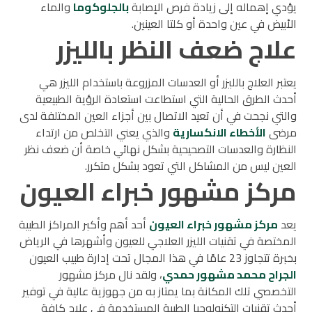
يؤدي إهماله إلى زيادة فرص الإصابة
بالجلوكوما
والماء
الأبيض في عين واحدة أو كلتا العينين.
علاج ضعف النظر بالليزر
يعتبر العلاج بالليزر أو العدسات المزروعة باستخدام الليزر هي
أحدث الطرق الحالية التي استطاعت استعادة الرؤية الطبيعية
والتي نجحت في أن تعيد الاتصال بين أجزاء العين المختلفة لدى
مرضى
الأخطاء الانكسارية
والذي يعني التخلص من ارتداء
النظارة والعدسات التصحيحية بشكل نهائي خاصة أن ضعف نظر
العين ليس من المشاكل التي تعود بشكل متكرر.
مركز مشهور خبراء العيون
يعد
مركز مشهور خبراء العيون
أحد أهم وأكبر المراكز الطبية
المختصة في تقنيات الليزر العلاجي للعيون وأشهرها في الرياض
بخبرة تتجاوز 23 عامًا في هذا المجال تحت إدارة طبيب العيون
الجراح محمد مشهور حمدي
، ولقد نال مركز مشهور
التخصصي تلك المكانة بما يمتاز به من جهوزية عالية في توفير
أحدث تقنيات التكنولوجيا الطبية المستخدمة في علاج كافة