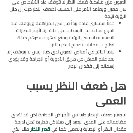
العيون فإن مشكلة ضعف النظر لا تتوقف عند الأشخاص على
سن معين ويعتمد الأمر على المسبب لضعف النظر حيث إن خلل
الرؤية نتيجة:
خطأ انكساري عادة يبدأ في سن المراهقة ويتوقف عند
البلوغ يساعد في السيطرة على ذلك ارتدائهم للنظارات
التصحيحية لتحسين الرؤية ومنع تدهوره بصرهم كذلك
تعالج ب عمليات تصحيح النظر بالليزر.
بينما الناتج عن أمراض العيون لدى كبار السن لا يتوقف إلا
بعد علاج المرض عن طريق الأدوية أو الجراحة وقد يؤدي
إهماله إلى فقدان البصر.
هل ضعف النظر يسبب
العمى
لا يعتبر ضعف الإبصار طبيا من الأمراض الخطيرة لكن قد تؤدي
مضاعفاته على المدى البعيد إلى مشاكل خطيرة تصل لدرجة
فقدان النظر أو الإصابة بالعمى كما في
قصر النظر
مثلا الذي