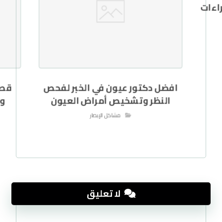
اءات
افضل دكتور عيون في الخبر لفحص
قصر
النظر وتشخيص أمراض العيون
وا
مشاكل الإبصار
لا تعليق