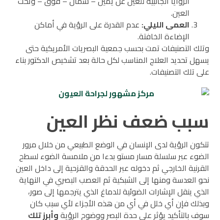
الزوايا الجانبية للعين عن يمين – شمال – فوق – وتحت
العين.
العمى الليلي:
عدم القدرة على الرؤية في أماكن
الإضاءة الخافتة.
وتلك التصنيفات تمت بحسب جمعية البصريات الأمريكية حتى
يسهل تحديد العلاج المناسب لكل حالة بعد تشخيص الدكتور بناء
على تلك التصنيفات.
سبب ضعف نظر العين
تتكون الرؤية لدى الإنسان في الوضع الطبيعي من خلال مرور
الضوء عبر سلسلة مسار مستو بدءا من ملامسة الضوء لسطح
القرنية الخارجي ثم دخوله عبر الحدقة والقزحية إلى داخل العين
نحو العدسة ومنها إلى الشبكية ثم العصب البصري في النهاية
الذي ينقل الإشارات الضوئية للدماغ الذي يترجمها إلى صور،
وبذلك فإن أي خلل في أي من هذه الأجزاء لأي سبب كان
سوف بالتأكيد يؤثر على حدة البصر ووضوح الرؤية
وأبرز تلك