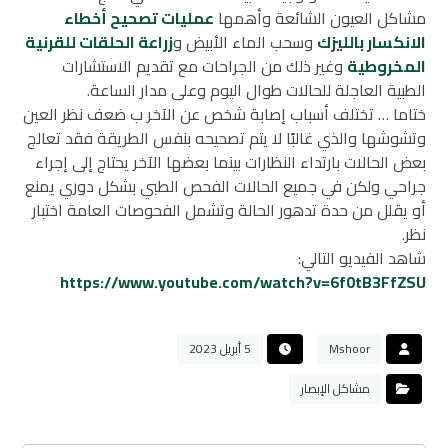
مشاكل العيون الشائعة وأهمها
عمليات تصحيح أخطاء
الانكسار بالليزك
وسحب الماء الأبيض و
زراعة الحلقات للقرنية
المخروطية
وغير ذلك من الجراحات مع تقديم الاستشارات
الطبية العاجلة للحالات طوال اليوم وعلى مدار الساعة.
ختاما … تختلف أسباب إصابة شخص عن الآخر ب ضعف نظر العين
وتشوشها والذي غالبًا لا يتم تصحيحه بنفس الطريقة فقد تعالج
بعض الحالات بارتداء النظارات بينما بعضها الآخر يحتاج إلى إجراء
جراحي ولكن في جميع الحالات الفحص الطبي بشكل دوري يمنع
أو يقلل من حدة تدهور الحالة وتشمل الفحوصات العامة اختبار
نظر.
شاهد الفيديو التالي:
https://www.youtube.com/watch?v=6f0tB3FfZSU
Mshoor
5 أبريل 2023
مشاكل الإبصار