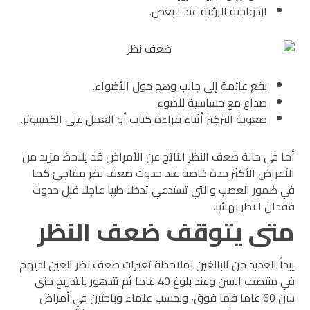
ازدواجية الرؤية عند البعض.
بقع عائمة إلى جانب وهج حول الأضواء.
صداع مع حساسية للضوء.
صعوبة التركيز أثناء قراءة كتاب أو العمل على الكمبيوتر.
أما في حالة ضعف النظر الناتج عن الأمراض قد يلاحظ مزيد من
الأعراض الأكثر حدة خاصة عند حدوث ضعف نظر مفاجئ كما
في ضمور العصب والتي تستدعي تدخلا طبيا عاجلا قبل حدوث
فقدان النظر نهائيا.
متى يتوقف ضعف النظر
يبدأ العديد من البالغين بملاحظة تغيرات ضعف نظر العين لديهم
في منتصف السن وعند بلوغ 40 عاما ثم تتدهور بالتدريج حتى
سن 60 عاما فما فوق، وبحسب علماء وباحثين في أمراض