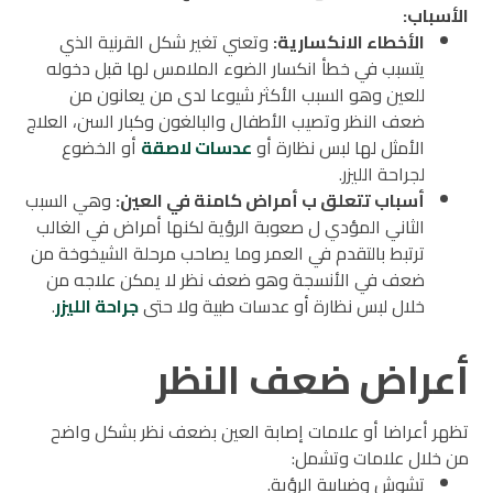
الأسباب:
الأخطاء الانكسارية:
وتعني تغير شكل القرنية الذي
يتسبب في خطأ انكسار الضوء الملامس لها قبل دخوله
للعين وهو السبب الأكثر شيوعا لدى من يعانون من
ضعف النظر وتصيب الأطفال والبالغون وكبار السن، العلاج
الأمثل لها لبس نظارة أو
عدسات لاصقة
أو الخضوع
لجراحة الليزر.
أسباب تتعلق ب أمراض كامنة في العين:
وهي السبب
الثاني المؤدي ل صعوبة الرؤية لكنها أمراض في الغالب
ترتبط بالتقدم في العمر وما يصاحب مرحلة الشيخوخة من
ضعف في الأنسجة وهو ضعف نظر لا يمكن علاجه من
خلال لبس نظارة أو عدسات طبية ولا حتى
جراحة الليزر
.
أعراض ضعف النظر
تظهر أعراضا أو علامات إصابة العين بضعف نظر بشكل واضح
من خلال علامات وتشمل:
تشوش وضبابية الرؤية.