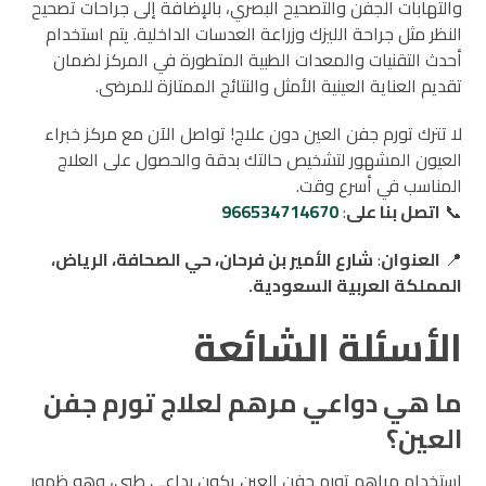
والتهابات الجفن والتصحيح البصري، بالإضافة إلى جراحات تصحيح
النظر مثل جراحة الليزك وزراعة العدسات الداخلية. يتم استخدام
أحدث التقنيات والمعدات الطبية المتطورة في المركز لضمان
تقديم العناية العينية الأمثل والنتائج الممتازة للمرضى.
لا تترك تورم جفن العين دون علاج! تواصل الآن مع مركز خبراء
العيون المشهور لتشخيص حالتك بدقة والحصول على العلاج
المناسب في أسرع وقت.
📞
اتصل بنا على
:
966534714670
📍
العنوان
:
شارع الأمير بن فرحان، حي الصحافة، الرياض،
المملكة العربية السعودية.
الأسئلة الشائعة
ما هي دواعي مرهم لعلاج تورم جفن
العين؟
استخدام مراهم تورم جفن العين يكون بداعي طبي، وهو ظهور