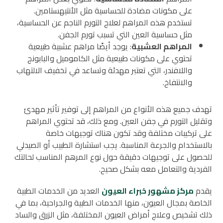
على مكونات مضادة للحساسية مثل الأنتيهستامين.
تستخدم هذه المراهم لعلاج التورم الناجم عن الحساسية،
مثل حساسية العين التي تسبب تورم الجفن.
المراهم العشبية
: يوجد أيضًا مراهم عشبية طبيعية
تحتوي على مكونات طبيعية مثل الكاموميل والبابونج
واللافندر، التي تعتبر مهدئة وتساعد في تخفيف الالتهاب
والانتفاخ.
تهدف جميع هذه الأنواع من المراهم إلى توفير تأثير مهدئ
وتقليل التورم في جفن العين. ومع ذلك، قد تحتوي المراهم
على تركيبات مختلفة وقد تكون هناك توجيهات خاصة
بالاستخدام والجرعة المناسبة. يجب استشارة الطبيب أو الصيدلي
للحصول على توجيهات دقيقة حول نوع المرهم المناسب لحالتك
الفردية والتعامل معه بشكل صحيح.
يقدم
مركز مشهور خبراء العيون
العديد من الخدمات الطبية
الخاصة بمجال العيون، منها الخدمات الطبية والجراحية، بما في
ذلك تشخيص وعلاج أمراض العيون المختلفة، مثل الزرق والساد