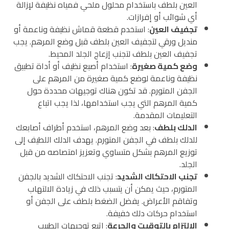
العين بلطف باستخدام محلول ملحي فمياه نظيفة لإزالة
أي شوائب أو إفرازات.
تجفيف العين
: استخدم قطعة قماش نظيفة وناعمة أو
منديل ورقي لتجفيف العين بلطف قبل وضع المرهم. يجب
تجفيف العين بلطف لتجنب إزعاج الجلد المحيط.
وضع كمية صغيرة
: استخدام أصبع نظيف أو أداة تطبيق
نظيفة وناعمة لوضع كمية صغيرة من المرهم على
الجفن المتورم. قد تكون هناك توجيهات محددة حول
كمية المرهم التي يجب استخدامها، لذا يجب اتباع
التعليمات المقدمة.
الدلك بلطف
: بعد وضع المرهم، استخدم أطراف أصابعك
للدلك بلطف في الجفن المتورم. يهدف الدلك اللطيف إلى
توزيع المرهم بشكل متساوي وتعزيز امتصاصه من قبل
الجلد.
تجنب الاحتكاك الشديد
: تجنب الاحتكاك الشديد بالجفن
المتورم، حيث يمكن أن يتسبب ذلك في زيادة الالتهاب
وتفاقم الأعراض. يفضل الضغط بلطف على الجفن أو
استخدام حركات دلك خفيفة.
الالتزام بالتوقيت والجرعة
: اتبع توجيهات الطبيب