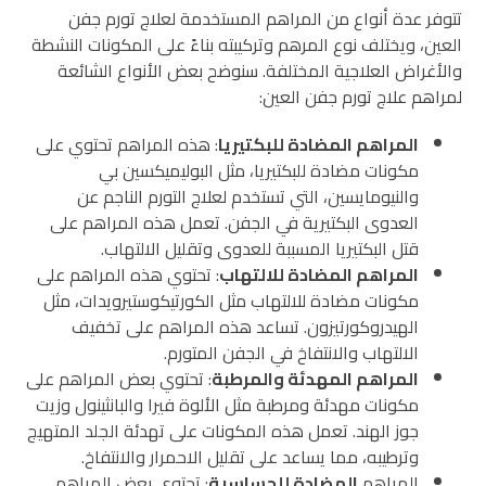
تتوفر عدة أنواع من المراهم المستخدمة لعلاج تورم جفن
العين، ويختلف نوع المرهم وتركيبته بناءً على المكونات النشطة
والأغراض العلاجية المختلفة. سنوضح بعض الأنواع الشائعة
لمراهم علاج تورم جفن العين:
المراهم المضادة للبكتيريا
: هذه المراهم تحتوي على
مكونات مضادة للبكتيريا، مثل البوليميكسين بي
والنيومايسين، التي تستخدم لعلاج التورم الناجم عن
العدوى البكتيرية في الجفن. تعمل هذه المراهم على
قتل البكتيريا المسببة للعدوى وتقليل الالتهاب.
المراهم المضادة للالتهاب
: تحتوي هذه المراهم على
مكونات مضادة للالتهاب مثل الكورتيكوستيرويدات، مثل
الهيدروكورتيزون. تساعد هذه المراهم على تخفيف
الالتهاب والانتفاخ في الجفن المتورم.
المراهم المهدئة والمرطبة
: تحتوي بعض المراهم على
مكونات مهدئة ومرطبة مثل الألوة فيرا والبانثينول وزيت
جوز الهند. تعمل هذه المكونات على تهدئة الجلد المتهيج
وترطيبه، مما يساعد على تقليل الاحمرار والانتفاخ.
المراهم
المضادة للحساسية
: تحتوي بعض المراهم