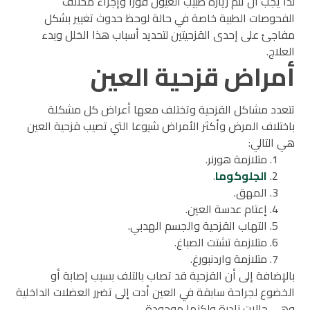
لذا يجب أن تتم زيارة طبيب العيون فورا وإجراء مختلف
الفحوصات الطبية خاصة في حالة لوحظ حدوث تغيير بشكل
مفاجئ على إحدى القزحيتين لتحديد أسباب هذا الخلل وبدء
العلاج.
أمراض قزحية العين
تتعدد مشاكل القزحية وتختلف معها أعراض كل مشكلة
باختلاف المرض وأكثر الأمراض شيوعا التي تصيب قزحية العين
هي التالي:
متلازمة هورنر.
الجلوكوما
.
المهق.
إعتام عدسة العين.
التهاب القزحية والجسم الهدبي.
متلازمة تشتت الصباغ.
متلازمة واردنبورغ.
بالإضافة إلى أن القزحية قد تصاب بالتلف بسبب إصابة أو
الخضوع لجراحة سابقة في العين أدت إلى تضرر العضلات الداخلية
وهي حالات نادرة ولكنها موجودة.