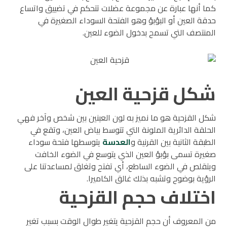
كما أنها عبارة عن مجموعة عضلات تتحكم في تضييق واتساع
حدقة العين أو البؤبؤ وهو الفتحة السوداء الصغيرة في
المنتصف التي تسمح بدخول الضوء للعين.
شكل قزحية العين
شكل القزحية هو ما نميز به لون العينين بين شخص وآخر فهي
الحلقة الدائرية الملونة التي تتوسط بياض العين، وتقع في
الطبقة الثانية بين القرنية و
العدسة
يتوسطها فتحة سوداء
صغيرة تسمى بؤبؤ العين الذي يتوسع في الضوء الخافت
ويتقلص في الضوء الساطع، أي تفتح وتغلق لمساعدتنا على
الرؤية بوضوح وتشبه بذلك غالق الكاميرا.
اختلاف حجم القزحية
من المعروف أن حجم القزحية يتغير طوال الوقت بسبب تغير