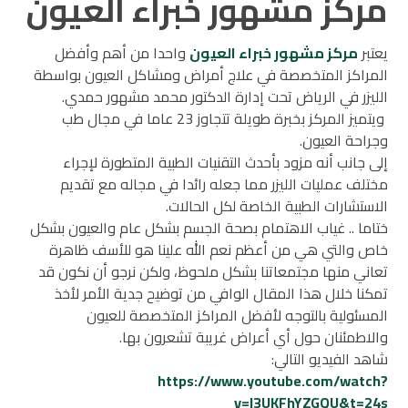
مركز مشهور خبراء العيون
يعتبر
مركز مشهور خبراء العيون
واحدا من أهم وأفضل
المراكز المتخصصة في علاج أمراض ومشاكل العيون بواسطة
الليزر في الرياض تحت إدارة الدكتور محمد مشهور حمدي.
ويتميز المركز بخبرة طويلة تتجاوز 23 عاما في مجال طب
وجراحة العيون.
إلى جانب أنه مزود بأحدث التقنيات الطبية المتطورة لإجراء
مختلف عمليات الليزر مما جعله رائدا في مجاله مع تقديم
الاستشارات الطبية الخاصة لكل الحالات.
ختاما .. غياب الاهتمام بصحة الجسم بشكل عام والعيون بشكل
خاص والتي هي من أعظم نعم الله علينا هو للأسف ظاهرة
تعاني منها مجتمعاتنا بشكل ملحوظ، ولكن نرجو أن نكون قد
تمكنا خلال هذا المقال الوافي من توضيح جدية الأمر لأخذ
المسئولية بالتوجه لأفضل المراكز المتخصصة للعيون
والاطمئنان حول أي أعراض غريبة تشعرون بها.
شاهد الفيديو التالي:
https://www.youtube.com/watch?
v=l3UKFhYZGQU&t=24s