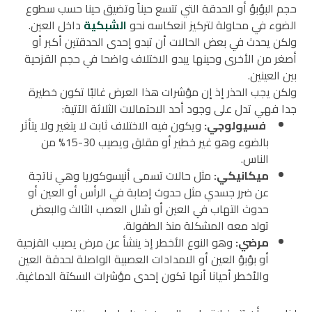
حجم البؤبؤ أو الحدقة التي تتسع حيناً وتضيق حينا حسب سطوع
الضوء في محاولة لتركيز انعكاسه نحو
الشبكية
داخل العين.
ولكن يحدث في بعض الحالات أن تبدو إحدى الحدقتين أكبر أو
أصغر من الأخرى وحينها يبدو الاختلاف واضحا في حجم القزحية
بين العينين.
ولكن يجب الحذر إذ إن مؤشرات هذا العرض غالبًا تكون خطيرة
جدا فهي تدل على وجود أحد الاحتمالات الثلاثة الآتية:
فسيولوجي:
ويكون فيه الاختلاف ثابت لا يتغير ولا يتأثر
بالضوء وهو غير خطير أو مقلق ويصيب 30-15% من
الناس.
ميكانيكي:
مثل حالات تسمى أنيسوكوريا وهي ناتجة
عن ضرر جسدي مثل حدوث إصابة في الرأس أو العين أو
حدوث التهاب في العين أو شلل العصب الثالث والبعض
تولد معه المشكلة منذ الطفولة.
مرضي:
وهو النوع الأخطر إذ ينشأ عن مرض يصيب القزحية
أو بؤبؤ العين أو الامدادات العصبية الواصلة لحدقة العين
والأخطر أحيانا أنها تكون إحدى مؤشرات السكتة الدماغية.