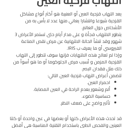
التهاب قزحية العين
يعد التهاب قزحية العين أو العنبية هو أكثر أنواع مشاكل
القزحية شيوعا وانتشارا يعاني منها عدد لا بأس به من
الأشخاص حول العالم.
يتطور الالتهاب فجأة و على مدار أيام حتى تستمر الأعراض 3
شهور وقد تنشأ الحالة الالتهابية عن مرض نقص المناعة
الفيروسي أو ما يعرف ب IRIS.
وإذا لم تعالج هذه الالتهابات فإنها سوف تتطور إلى التهاب
القزحية المزمن و تُسبب مرض الجلوكوما أو ما هو أسوأ من
ذلك مثل فقدان البصر.
تتضمن أعراض التهاب قزحية العين التالي:
احمرار العين.
ألم وشعور بعدم الراحة في العين المصابة.
حساسية الضوء.
تأثير واضح على ضعف النظر.
قد تحدث هذه الأعراض كلها أو بعضها في عين واحدة أو كلتا
العينين والفحص الطبي باستخدام التقنية المناسبة هي أفضل