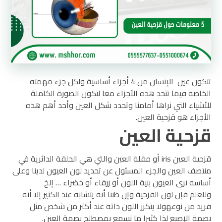
تتكون عين الإنسان من 4 أجزاء أساسية ولكل جزء مهمته
الخاصة فيما تتحد هذه الأجزاء معا لتكون الصورة الكاملة
للأشياء التي نراها أمامنا وتحدد شكل العين وأحد أهم هذه
الأجزاء هو قزحية العين.
قزحية العين
قزحية العين iris أو مقلة العين والتي هي الحلقة الدائرية في
منتصف العين والجزء المسئول عن تحديد لون العيون لدينا وعلى
أساسه نرى العيون بنية اللون أو زرقاء أو خضراء … إلخ
وللعلم فإن لون القزحية وإن ظننا أنه يتشابه عند الكثير إلا أنه
فريد من نوعهولا يتكرر اللون ذاته عند أكثر من شخص مثل
بصمة الإصبع لذا كثيرا ما نسمع بمصطلح بصمة العين.