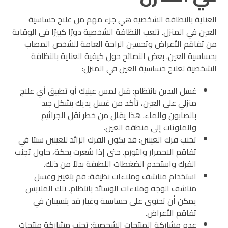
العناية بالنظافة الشخصية هي جزء مهم من علاج حساسية
العين في المنزل. تلعب النظافة الشخصية دورًا كبيرًا في الوقاية
من تفاقم الأعراض وتحسين الراحة العامة للشخص المصاب
بحساسية العين. بعض النصائح حول كيفية العناية بالنظافة
الشخصية لعلاج حساسية العين في المنزل:
غسل اليدين بانتظام: قبل لمس عينيك أو تطبيق أي علاج
منزلي على العين، تأكد من غسل يديك بشكل جيد
بالصابون والماء. هذا يقلل من خطر نقل الجراثيم
والملوثات إلى منطقة العين.
تجنب فرك العينين: قد يكون الفرك الزائد للعينين سببًا في
تفاقم الاحمرار والتورم. حتى إذا شعرت بحكة، حاول تجنب
الفرك واستخدم الضغطات اللطيفة بدلاً من ذلك.
استخدام مناشف وملاءات نظيفة: قم بتغيير وغسل
مناشف الوجه وملاءات الوسائد بانتظام. تلك الملابس
يمكن أن تحتوي على حساسية وغبار قد يتسببان في
تفاقم الأعراض.
عدم مشاركة المنتجات الشخصية: تجنب مشاركة منتجات