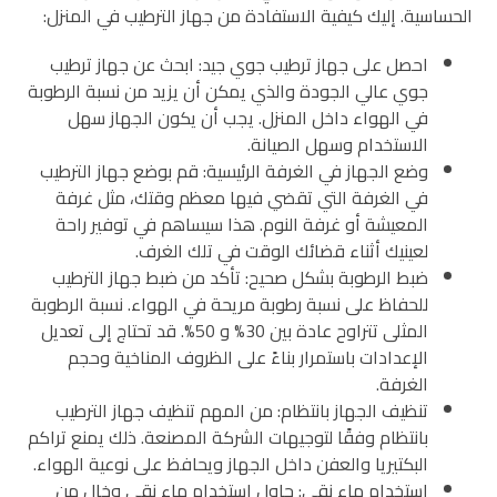
الحساسية. إليك كيفية الاستفادة من جهاز الترطيب في المنزل:
احصل على جهاز ترطيب جوي جيد: ابحث عن جهاز ترطيب
جوي عالي الجودة والذي يمكن أن يزيد من نسبة الرطوبة
في الهواء داخل المنزل. يجب أن يكون الجهاز سهل
الاستخدام وسهل الصيانة.
وضع الجهاز في الغرفة الرئيسية: قم بوضع جهاز الترطيب
في الغرفة التي تقضي فيها معظم وقتك، مثل غرفة
المعيشة أو غرفة النوم. هذا سيساهم في توفير راحة
لعينيك أثناء قضائك الوقت في تلك الغرف.
ضبط الرطوبة بشكل صحيح: تأكد من ضبط جهاز الترطيب
للحفاظ على نسبة رطوبة مريحة في الهواء. نسبة الرطوبة
المثلى تتراوح عادة بين 30% و 50%. قد تحتاج إلى تعديل
الإعدادات باستمرار بناءً على الظروف المناخية وحجم
الغرفة.
تنظيف الجهاز بانتظام: من المهم تنظيف جهاز الترطيب
بانتظام وفقًا لتوجيهات الشركة المصنعة. ذلك يمنع تراكم
البكتيريا والعفن داخل الجهاز ويحافظ على نوعية الهواء.
استخدام ماء نقي: حاول استخدام ماء نقي وخالٍ من