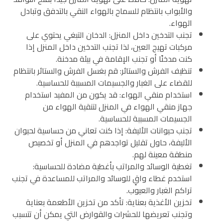
والأبواب بانتظام للسماح بالهواء النقي بالتدفق وتبادل
الهواء.
تجنب التدخين داخل المنزل: الدخان التبغي يحتوي على
مركبات تهيج العين، لذا تجنب التدخين داخل المنزل إذا
كنت مدخنًا أو تجنب الإقامة في بيئة مدخنة.
تنظيف الفرش والستائر: قم بغسل الفرش والستائر بانتظام
للقضاء على الغبار والجسيمات المسببة للحساسية.
استخدام منقي الهواء: قد يكون من المفيد استخدام
جهاز منقي الهواء في المنزل لتنقية الهواء من
الجسيمات المسببة للحساسية.
تجنب حيوانات الأليفة: إذا كنت تعاني من حساسية لحيوان
الأليفة، حاول تقليل تواجدهم في المنزل أو تخصيص
منطقة معينة لهم.
تغطية الوسائد والمراتب بأغطية مضادة للحساسية:
استخدم غطاء واقٍ للوسائد والمراتب للمساعدة في تجنب
تراكم الغبار والعيوب.
تخزين الأغذية بعناية: تأكد من تخزين الأطعمة بعناية
وتجنب تعريضها للحشرات والقوارض التي يمكن أن تتسبب