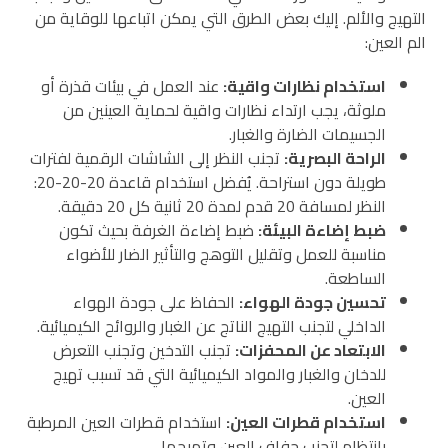
التهيج والألم. إليك بعض الطرق التي يمكن اتباعها للوقاية من
الم العين:
استخدام نظارات واقية
:
عند العمل في بيئات قذرة أو
ملوثة، يجب ارتداء نظارات واقية لحماية العينين من
الجسيمات الضارة والغبار.
الراحة البصرية
:
تجنب النظر إلى الشاشات الرقمية لفترات
طويلة دون استراحة. يُفضل استخدام قاعدة 20-20-20:
النظر لمسافة 20 قدم لمدة 20 ثانية كل 20 دقيقة.
ضبط إضاءة البيئة
:
ضبط إضاءة الغرفة بحيث تكون
مناسبة للعمل وتقليل التوهج والتأثير الضار للأضواء
الساطعة.
تحسين جودة الهواء
:
الحفاظ على جودة الهواء
الداخلي لتجنب التهيج الناتج عن الغبار والروائح الكيميائية.
الابتعاد عن المحفزات
:
تجنب التدخين وتجنب التعرض
للدخان والغبار والمواد الكيميائية التي قد تسبب تهيج
العين.
استخدام قطرات العين
:
استخدام قطرات العين المرطبة
بانتظام لتجنب جفاف العين وتهيجها.