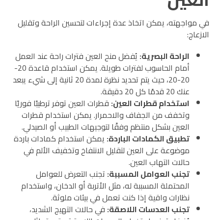
في مواجهته، يمكن اتخاذ عدة إجراءات لتحسين الراحة وتقليل
الازعاج:
الراحة البصرية
:
يُفضل منح العين فترات راحة عند العمل
أمام الحاسوب لفترات طويلة. يمكن استخدام قاعدة 20-
20-20، حيث يتم تحديد نظرة لمدة 20 ثانية إلى شيء يبعد
عنك 20 قدمًا كل 20 دقيقة.
استخدام قطرات العين
:
قطرات العين توفر ترطيبًا فوريًا
وتخفف من الجفاف والاحمرار. يمكن استخدام قطرات
العين بشكل منتظم وفقًا لتوجيهات الطبيب أو الصيدلي.
تطبيق الكمادات الباردة
:
يمكن استخدام كمادات باردة
موضوعة على العين لتقليل الانتفاخ وتخفيف الألم في
حالات التهاب العين.
تجنب العوامل المسببة
:
تجنب التعرض للعوامل
المحتملة المسببة له، مثل الأتربة أو الدخان، واستخدام
نظارات واقية إذا كنت تعمل في بيئات ملوثة.
تجنب العدسات اللاصقة
:
في حالات التهيج الشديد،