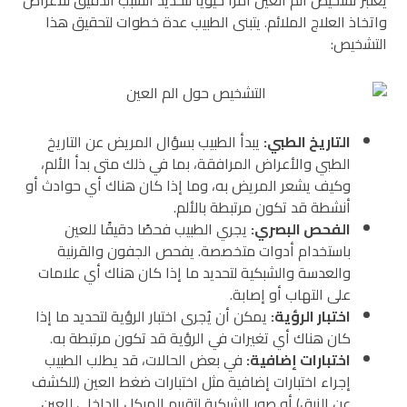
يعتبر تشخيص الم العين أمرًا حيويًا لتحديد السبب الدقيق للأعراض
واتخاذ العلاج الملائم. يتبنى الطبيب عدة خطوات لتحقيق هذا
التشخيص:
التاريخ الطبي
:
يبدأ الطبيب بسؤال المريض عن التاريخ
الطبي والأعراض المرافقة، بما في ذلك متى بدأ الألم،
وكيف يشعر المريض به، وما إذا كان هناك أي حوادث أو
أنشطة قد تكون مرتبطة بالألم.
الفحص البصري
:
يجري الطبيب فحصًا دقيقًا للعين
باستخدام أدوات متخصصة. يفحص الجفون والقرنية
والعدسة والشبكية لتحديد ما إذا كان هناك أي علامات
على التهاب أو إصابة.
اختبار الرؤية
:
يمكن أن يُجرى اختبار الرؤية لتحديد ما إذا
كان هناك أي تغيرات في الرؤية قد تكون مرتبطة به.
اختبارات إضافية
:
في بعض الحالات، قد يطلب الطبيب
إجراء اختبارات إضافية مثل اختبارات ضغط العين (للكشف
عن الزرق) أو صور الشبكية لتقييم الهيكل الداخلي للعين.