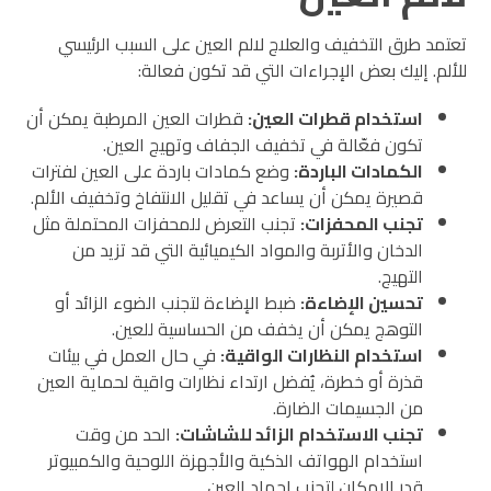
تعتمد طرق التخفيف والعلاج لالم العين على السبب الرئيسي
للألم. إليك بعض الإجراءات التي قد تكون فعالة:
استخدام قطرات العين
:
قطرات العين المرطبة يمكن أن
تكون فعّالة في تخفيف الجفاف وتهيج العين.
الكمادات الباردة
:
وضع كمادات باردة على العين لفترات
قصيرة يمكن أن يساعد في تقليل الانتفاخ وتخفيف الألم.
تجنب المحفزات
:
تجنب التعرض للمحفزات المحتملة مثل
الدخان والأتربة والمواد الكيميائية التي قد تزيد من
التهيج.
تحسين الإضاءة
:
ضبط الإضاءة لتجنب الضوء الزائد أو
التوهج يمكن أن يخفف من الحساسية للعين.
استخدام النظارات الواقية
:
في حال العمل في بيئات
قذرة أو خطرة، يُفضل ارتداء نظارات واقية لحماية العين
من الجسيمات الضارة.
تجنب الاستخدام الزائد للشاشات
:
الحد من وقت
استخدام الهواتف الذكية والأجهزة اللوحية والكمبيوتر
قدر الإمكان لتجنب إجهاد العين.