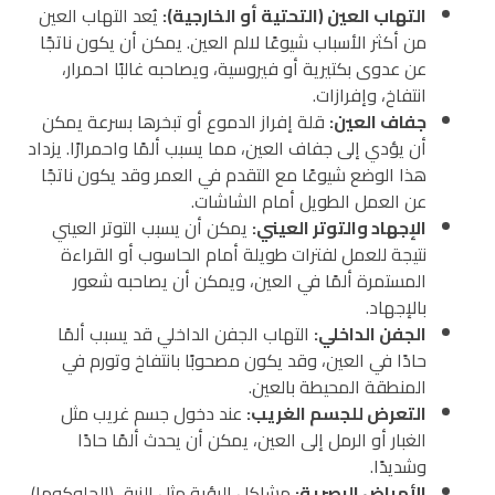
التهاب العين (التحتية أو الخارجية):
يُعد التهاب العين
من أكثر الأسباب شيوعًا لالم العين. يمكن أن يكون ناتجًا
عن عدوى بكتيرية أو فيروسية، ويصاحبه غالبًا احمرار،
انتفاخ، وإفرازات.
جفاف العين
:
قلة إفراز الدموع أو تبخرها بسرعة يمكن
أن يؤدي إلى جفاف العين، مما يسبب ألمًا واحمرارًا. يزداد
هذا الوضع شيوعًا مع التقدم في العمر وقد يكون ناتجًا
عن العمل الطويل أمام الشاشات.
الإجهاد والتوتر العيني
:
يمكن أن يسبب التوتر العيني
نتيجة للعمل لفترات طويلة أمام الحاسوب أو القراءة
المستمرة ألمًا في العين، ويمكن أن يصاحبه شعور
بالإجهاد.
الجفن الداخلي
:
التهاب الجفن الداخلي قد يسبب ألمًا
حادًا في العين، وقد يكون مصحوبًا بانتفاخ وتورم في
المنطقة المحيطة بالعين.
التعرض للجسم الغريب
:
عند دخول جسم غريب مثل
الغبار أو الرمل إلى العين، يمكن أن يحدث ألمًا حادًا
وشديدًا.
الأمراض البصرية
:
مشاكل الرؤية مثل الزرق (الجلوكوما)