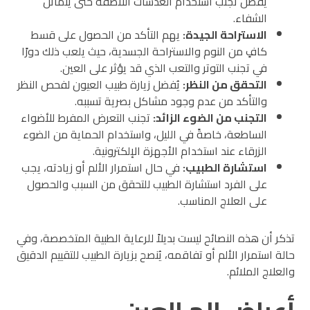
يُفضل تجنب استخدام العدسات اللاصقة حتى يتماثل
الشفاء.
الاستراحة الجيدة
:
يهم التأكد من الحصول على قسط
كافٍ من النوم والاستراحة الجسدية، حيث يلعب ذلك دورًا
في تجنب التوتر والتعب الذي قد يؤثر على العين.
التحقق من النظر
:
يُفضل زيارة طبيب العيون لفحص النظر
والتأكد من عدم وجود مشاكل بصرية تسببه.
التجنب من الضوء الزائد
:
تجنب التعرض المفرط للأضواء
الساطعة، خاصةً في الليل، واستخدام الحماية من الضوء
الزرقاء عند استخدام الأجهزة الإلكترونية.
استشارة الطبيب
:
في حال استمرار الألم أو زيادته، يجب
على الفرد استشارة الطبيب للتحقق من السبب والحصول
على العلاج المناسب.
تذكر أن هذه النصائح ليست بديلاً للرعاية الطبية المتخصصة، وفي
حالة استمرار الألم أو تفاقمه، يُنصح بزيارة الطبيب للتقييم الدقيق
والعلاج الملائم.