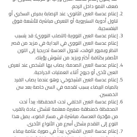
ضعف النمو داخل الرحم.
إعتام عدسة العين الثانوي: عند الإصابة بمرض السكري أو
تناول أدوية الستيروية أو التعرض مباشرة للأشعة فوق
البنفسجية.
إعتام عدسة العين النووية (التصلب النووي): قد يتسبب
إعتام عدسة العين النووي في البداية في مزيد من قصر
النظر وبمرور الوقت، تتحول العدسة تدريجيا إلى اللون
الأصفر بكثافة أكثر ويزيد من تشوش رؤيتك.
إعتام عدسة العين الصدمة: يصاب بها الشخص عند تعرض
العين لأذى أو جروح أثناء العمليات الجراحية.
إعتام عدسة العين الشيخوخي: وهو عندما يصاب الفرد
بالمياه البيضاء بسبب تقدمه في السن خاصة بعد سن
الخمسين.
إعتام عدسة العين الخلفي تحت المحفظة: يبدأ تحت
المحفظة كمنطقة صغيرة معتمة تتشكل عادة بالقرب
من مؤخرة العدسة، مباشرة في مسار الضوء، يميل هذا
النوع إلى التقدم بشكل أسرع من الأنواع الأخرى.
إعتام عدسة العين القشري: يبدأ في صورة عتامة بيضاء