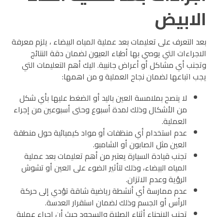
الابيض
بعد التعرف على تعليمات بعد عملية المياه البيضاء ، يلزم معرفة
الاجراءات التي يوصي بها أطباء العيون لضمان دقة النتائج
وتجنب أي مشاكل أو أعراض جانبية. اليك أهم التعليمات التي
يجب اتباعها لضمان نجاح العملية و من اهمها:
لا ينصح بملامسة العين باليد أو الضغط عليها بأي شكل
من الأشكال وذلك لمدة أسبوع وحتى أسبوعين من إجراء
العملية.
عدم استخدام أي منظفات أو مواد كيميائية حول منطقة
العين مثل الصابون أو الشامبو.
تجنب قيادة السيارة يعتبر من أهم تعليمات بعد عملية
المياه البيضاء، وذلك لتأثير الضوء على العين أو تشوش
الرؤية وعدم الاتزان.
عدم ممارسة أي أنشطة رياضية شاقة تؤدي إلى حركة
الرأس أو الجسم وذلك لضمان استقرار العدسة.
تجنب الانحناء أثناء الصلاة والسجود حيث أن إجراء عملية