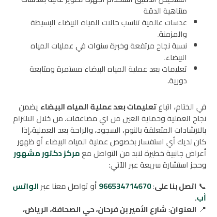
متناهية الدقة
عدسات عالمية تناسب حالات المياه البيضاء البسيطة
والمزمنة.
نسبة نجاح مرتفعة وخبرة سنوات في عمليات المياه
البيضاء.
تعليمات بعد عملية المياه البيضاء مستمرة ومتابعة
دورية.
في الختام، اتباع
تعليمات بعد عملية المياه البيضاء
يضمن
نجاح العملية وحماية العين من اي مضاعفات. من خلال الالتزام
بالارشادات المتعلقة بالنوم، السجود، والراحة بعد العملية،إذا
كان لديك أي استفسار بخصوص عملية المياه البيضاء أو ظهور
أعراض جانبية خطيرة لابد من التواصل مع
مركز دكتور مشهور
وحجز استشارة سريعة عبر الآتي:
📞
اتصل بنا على
:
966534714670
أو تواصل معنا عبر
الواتس
أب
.
📍
العنوان
:
شارع الأمير بن فرحان، حي الصحافة، الرياض،