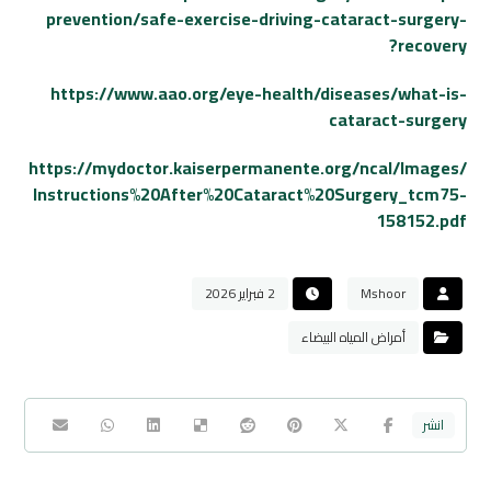
prevention/safe-exercise-driving-cataract-surgery-
recovery?
https://www.aao.org/eye-health/diseases/what-is-
cataract-surgery
https://mydoctor.kaiserpermanente.org/ncal/Images/
Instructions%20After%20Cataract%20Surgery_tcm75-
158152.pdf
Mshoor
2 فبراير 2026
أمراض المياه البيضاء